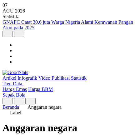
07
AGU
2026
Statistik:
GNAFC Catat 30,6 juta Warga Nigeria Alami Kerawanan Pangan
Akut pada 2025
Artikel
Infografik
Video
Publikasi
Statistik
Tren Data
Harga Emas
Harga BBM
Sepak Bola
Beranda
Anggaran negara
Label
Anggaran negara