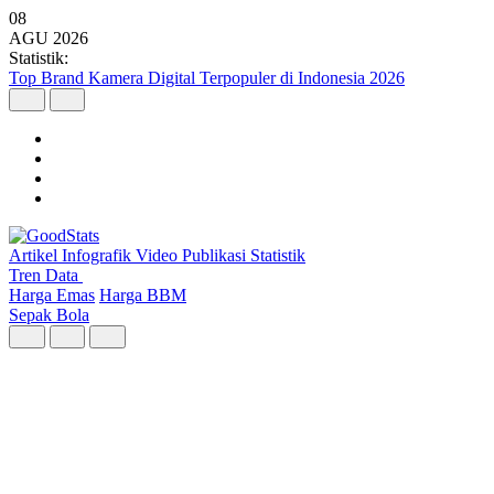
08
AGU
2026
Statistik:
Malaysia Pimpin Kunjungan Wisatawan Mancanegara ke Indonesia
pada Semester I 2026
Artikel
Infografik
Video
Publikasi
Statistik
Tren Data
Harga Emas
Harga BBM
Sepak Bola