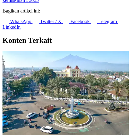
#jatimstats
#indonesia
#kemiskinan
#penduduk miskin
#garis
kemiskinan
#2025
Bagikan artikel ini:
WhatsApp
Twitter / X
Facebook
Telegram
LinkedIn
Konten Terkait