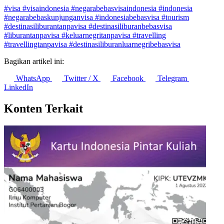
Penulis:
Emily Zakia
•
Editor:
Muhammad Sholeh
#visa
#visaindonesia
#negarabebasvisaindonesia
#indonesia
#negarabebaskunjunganvisa
#indonesiabebasvisa
#tourism
#destinasiliburantanpavisa
#destinasiliburanbebasvisa
#liburantanpavisa
#keluarnegritanpavisa
#travelling
#travellingtanpavisa
#destinasiliburanluarnegribebasvisa
Bagikan artikel ini:
WhatsApp
Twitter / X
Facebook
Telegram
LinkedIn
Konten Terkait