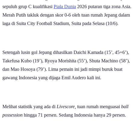
Timnas Indonesia mengalami hasil mengecewakan di
matchday
sepuluh grup C kualifikasi
Piala Dunia
2026 putaran tiga zona Asia.
Merah Putih takluk dengan skor 0-6 oleh tuan rumah Jepang dalam
laga di Suita City Football Stadium, Suita pada Selasa (10/6).
Setengah lusin gol Jepang dihasilkan Daichi Kamada (15’, 45+6’),
Takefusa Kubo (19’), Ryoya Morishita (55’), Shuta Machino (58’),
dan Mao Hosoya (79’). Lima pemain ini jadi mimpi buruk buat
gawang Indonesia yang dijaga Emil Audero kali ini.
Melihat statistik yang ada di
Livescore,
tuan rumah menguasai
ball
possession
hingga 71 persen. Sedang Indonesia hanya 29 persen.