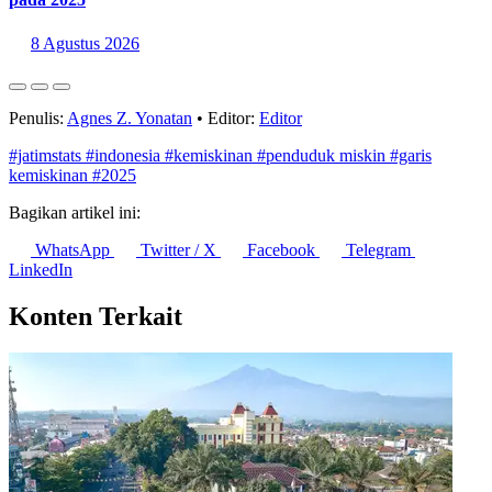
pada 2025
8 Agustus 2026
Penulis:
Agnes Z. Yonatan
•
Editor:
Editor
#jatimstats
#indonesia
#kemiskinan
#penduduk miskin
#garis
kemiskinan
#2025
Bagikan artikel ini:
WhatsApp
Twitter / X
Facebook
Telegram
LinkedIn
Konten Terkait