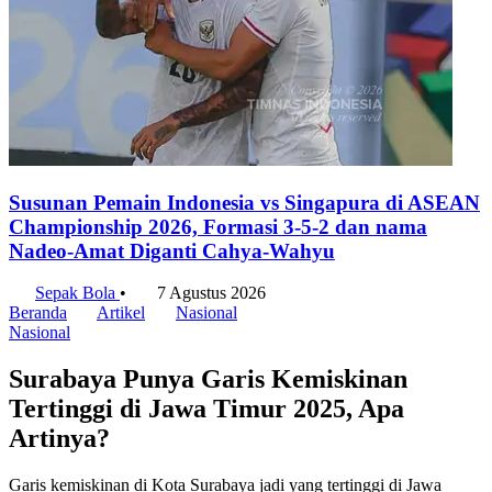
Susunan Pemain Indonesia vs Singapura di ASEAN
Championship 2026, Formasi 3-5-2 dan nama
Nadeo-Amat Diganti Cahya-Wahyu
Sepak Bola
•
7 Agustus 2026
Beranda
Artikel
Nasional
Nasional
Surabaya Punya Garis Kemiskinan
Tertinggi di Jawa Timur 2025, Apa
Artinya?