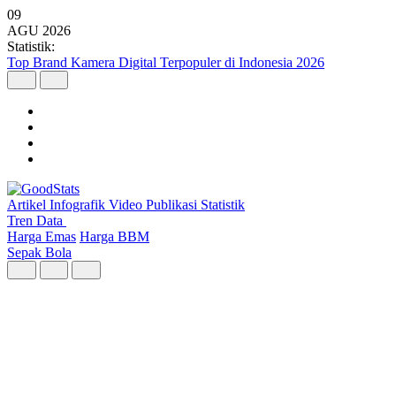
09
AGU
2026
Statistik:
Malaysia Pimpin Kunjungan Wisatawan Mancanegara ke Indonesia
pada Semester I 2026
Artikel
Infografik
Video
Publikasi
Statistik
Tren Data
Harga Emas
Harga BBM
Sepak Bola