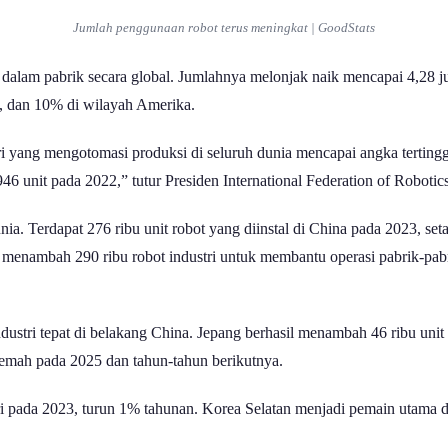
Jumlah penggunaan robot terus meningkat | GoodStats
an dalam pabrik secara global. Jumlahnya melonjak naik mencapai 4,28 
a, dan 10% di wilayah Amerika.
ri yang mengotomasi produksi di seluruh dunia mencapai angka terting
6 unit pada 2022,” tutur Presiden International Federation of Robotics
nia. Terdapat 276 ribu unit robot yang diinstal di China pada 2023, seta
 menambah 290 ribu robot industri untuk membantu operasi pabrik-pabri
ndustri tepat di belakang China. Jepang berhasil menambah 46 ribu unit
elemah pada 2025 dan tahun-tahun berikutnya.
ustri pada 2023, turun 1% tahunan. Korea Selatan menjadi pemain utama