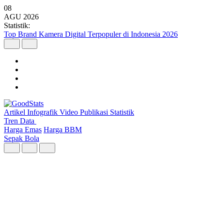
08
AGU
2026
Statistik:
Top Brand Kamera Digital Terpopuler di Indonesia 2026
Artikel
Infografik
Video
Publikasi
Statistik
Tren Data
Harga Emas
Harga BBM
Sepak Bola