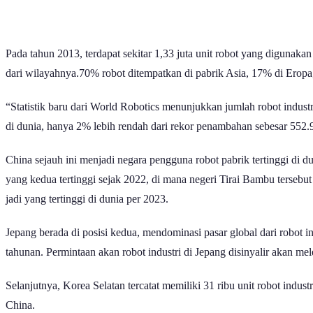
Pada tahun 2013, terdapat sekitar 1,33 juta unit robot yang digunak
dari wilayahnya.70% robot ditempatkan di pabrik Asia, 17% di Erop
“Statistik baru dari World Robotics menunjukkan jumlah robot indust
di dunia, hanya 2% lebih rendah dari rekor penambahan sebesar 552.94
China sejauh ini menjadi negara pengguna robot pabrik tertinggi di du
yang kedua tertinggi sejak 2022, di mana negeri Tirai Bambu tersebut
jadi yang tertinggi di dunia per 2023.
Jepang berada di posisi kedua, mendominasi pasar global dari robot i
tahunan. Permintaan akan robot industri di Jepang disinyalir akan m
Selanjutnya, Korea Selatan tercatat memiliki 31 ribu unit robot ind
China.