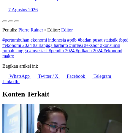
7 Agustus 2026
Penulis:
Pierre Rainer
•
Editor:
Editor
#pertumbuhan ekonomi indonesia
#pdb
#badan pusat statistik (bps)
#ekonomi 2024
#airlangga hartarto
#inflasi
#ekspor
#konsumsi
rumah tangga
#investasi
#pemilu 2024
#pilkada 2024
#ekonomi
makro
Bagikan artikel ini:
WhatsApp
Twitter / X
Facebook
Telegram
LinkedIn
Konten Terkait