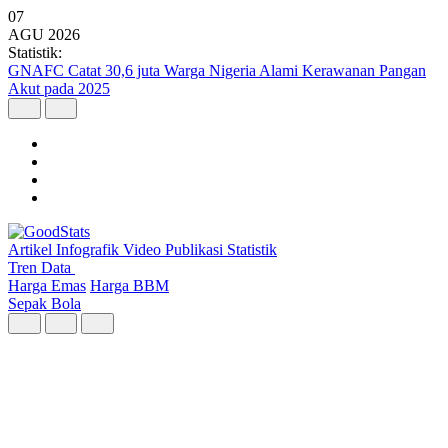
07
AGU
2026
Statistik:
Kunjungan Wisatawan Mancanegara Tembus 7 Juta per Semester I
2026
Artikel
Infografik
Video
Publikasi
Statistik
Tren Data
Harga Emas
Harga BBM
Sepak Bola