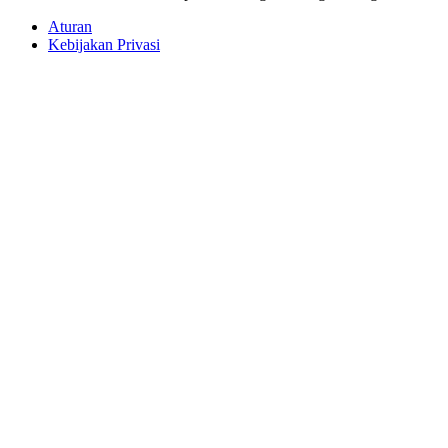
Artikel
Infografik
Video
Statistik
Tautan
Tentang GoodStats
Hubungi Kami
Pedoman Media Siber
Impact
© GoodStats v3.0.7. Hak cipta dilindungi Undang-undang.
Aturan
Kebijakan Privasi