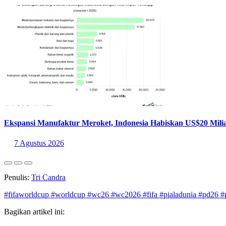
Ekspansi Manufaktur Meroket, Indonesia Habiskan US$20 Milia
7 Agustus 2026
Penulis:
Tri Candra
#fifaworldcup
#worldcup
#wc26
#wc2026
#fifa
#pialadunia
#pd26
#
Bagikan artikel ini: