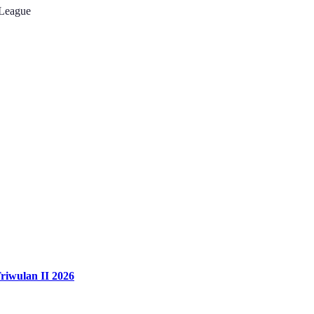
eague
iwulan II 2026