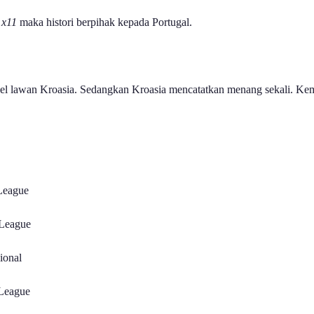
1x11
maka histori berpihak kepada Portugal.
l lawan Kroasia. Sedangkan Kroasia mencatatkan menang sekali. Kemud
eague
eague
onal
ague