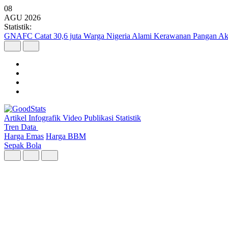
08
AGU
2026
Statistik:
GNAFC Catat 30,6 juta Warga Nigeria Alami Kerawanan Pangan Ak
Artikel
Infografik
Video
Publikasi
Statistik
Tren Data
Harga Emas
Harga BBM
Sepak Bola