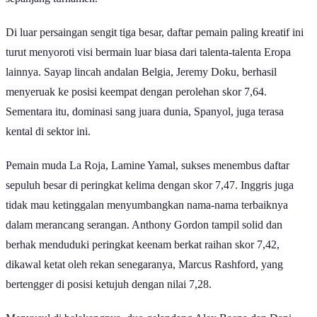
Di luar persaingan sengit tiga besar, daftar pemain paling kreatif ini
turut menyoroti visi bermain luar biasa dari talenta-talenta Eropa
lainnya. Sayap lincah andalan Belgia, Jeremy Doku, berhasil
menyeruak ke posisi keempat dengan perolehan skor 7,64.
Sementara itu, dominasi sang juara dunia, Spanyol, juga terasa
kental di sektor ini.
Pemain muda La Roja, Lamine Yamal, sukses menembus daftar
sepuluh besar di peringkat kelima dengan skor 7,47. Inggris juga
tidak mau ketinggalan menyumbangkan nama-nama terbaiknya
dalam merancang serangan. Anthony Gordon tampil solid dan
berhak menduduki peringkat keenam berkat raihan skor 7,42,
dikawal ketat oleh rekan senegaranya, Marcus Rashford, yang
bertengger di posisi ketujuh dengan nilai 7,28.