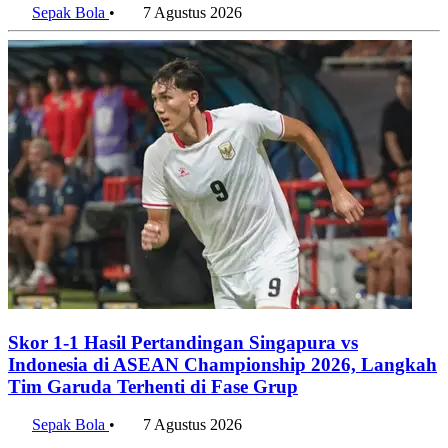
Sepak Bola
•
7 Agustus 2026
Skor 1-1 Hasil Pertandingan Singapura vs
Indonesia di ASEAN Championship 2026, Langkah
Tim Garuda Terhenti di Fase Grup
Sepak Bola
•
7 Agustus 2026