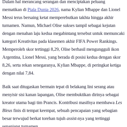
Dalam hal merancang serangan dan menciptakan peluang
mematikan di
Piala Dunia 2026
, nama Kylian Mbappe dan Lionel
Messi terus bersaing ketat memperebutkan takhta hingga akhir
turnamen. Namun, Michael Olise sukses tampil sebagai kejutan
dengan menahan laju kedua megabintang tersebut untuk memuncaki
kategori Kreativitas pada klasemen akhir FIFA Power Rankings.
Memperoleh skor tertinggi 8,29, Olise berhasil mengungguli ikon
Argentina, Lionel Messi, yang berada di posisi kedua dengan skor
8,26, serta rekan senegaranya, Kylian Mbappe, di peringkat ketiga
dengan nilai 7,84.
Baik saat ditugaskan bermain tepat di belakang lini serang atau
menyisir sisi kanan lapangan, Olise membuktikan dirinya sebagai
kreator utama bagi tim Prancis. Kontribusi masifnya membawa
Les
Bleus
finis di tempat keempat, sebuah pencapaian yang sebagian
besar terwujud berkat torehan tujuh
assist
-nya yang tertinggi
sepanjang turnamen.