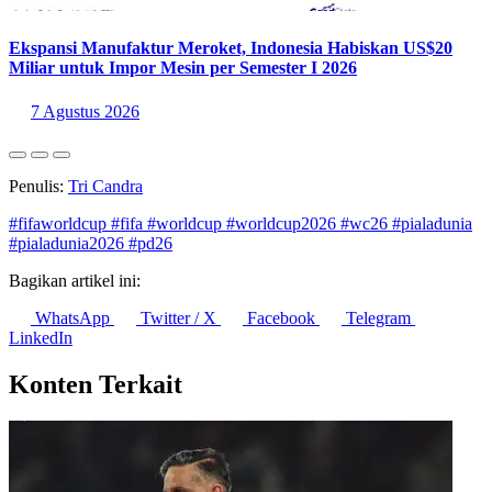
Ekspansi Manufaktur Meroket, Indonesia Habiskan US$20
Miliar untuk Impor Mesin per Semester I 2026
7 Agustus 2026
Penulis:
Tri Candra
#fifaworldcup
#fifa
#worldcup
#worldcup2026
#wc26
#pialadunia
#pialadunia2026
#pd26
Bagikan artikel ini:
WhatsApp
Twitter / X
Facebook
Telegram
LinkedIn
Konten Terkait