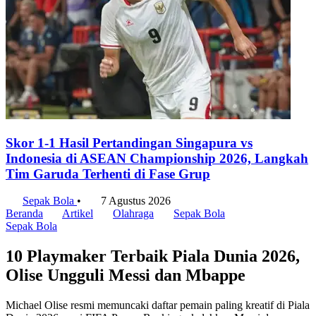
Skor 1-1 Hasil Pertandingan Singapura vs
Indonesia di ASEAN Championship 2026, Langkah
Tim Garuda Terhenti di Fase Grup
Sepak Bola
•
7 Agustus 2026
Beranda
Artikel
Olahraga
Sepak Bola
Sepak Bola
10 Playmaker Terbaik Piala Dunia 2026,
Olise Ungguli Messi dan Mbappe
Michael Olise resmi memuncaki daftar pemain paling kreatif di Piala