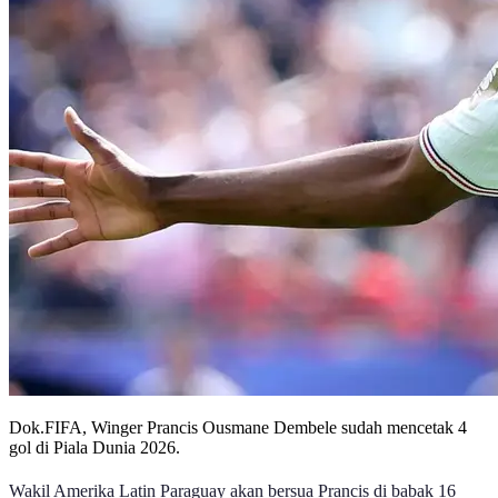
Dok.FIFA, Winger Prancis Ousmane Dembele sudah mencetak 4
gol di Piala Dunia 2026.
Wakil Amerika Latin Paraguay akan bersua Prancis di babak 16