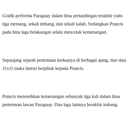
Grafik performa Paraguay dalam lima pertandingan terakhir yaitu
tiga memang, sekali imbang, dan sekali kalah. Sedangkan Prancis
pada lima laga belakangan selalu mencetak kemenangan.
Sepanjang sejarah pertemuan keduanya di berbagai ajang, dari data
11x11
maka histori berpihak kepada Prancis.
Prancis menorehkan kemenangan sebanyak tiga kali dalam lima
pertemuan lawan Paraguay. Dua laga lainnya berakhir imbang.