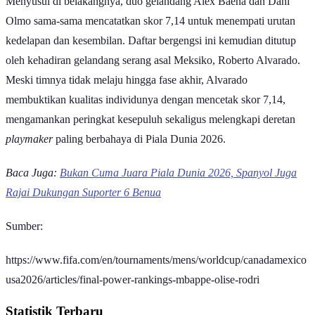
Menyusul di belakangnya, duo gelandang Alex Baena dan Dani
Olmo sama-sama mencatatkan skor 7,14 untuk menempati urutan
kedelapan dan kesembilan. Daftar bergengsi ini kemudian ditutup
oleh kehadiran gelandang serang asal Meksiko, Roberto Alvarado.
Meski timnya tidak melaju hingga fase akhir, Alvarado
membuktikan kualitas individunya dengan mencetak skor 7,14,
mengamankan peringkat kesepuluh sekaligus melengkapi deretan
playmaker
paling berbahaya di Piala Dunia 2026.
Baca Juga:
Bukan Cuma Juara Piala Dunia 2026, Spanyol Juga
Rajai Dukungan Suporter 6 Benua
Sumber:
https://www.fifa.com/en/tournaments/mens/worldcup/canadamexico
usa2026/articles/final-power-rankings-mbappe-olise-rodri
Statistik Terbaru