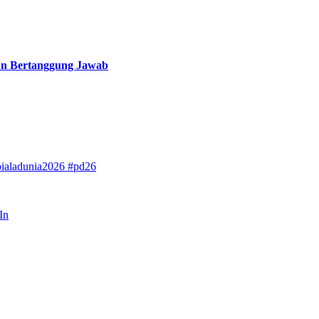
an Bertanggung Jawab
pialadunia2026
#pd26
In