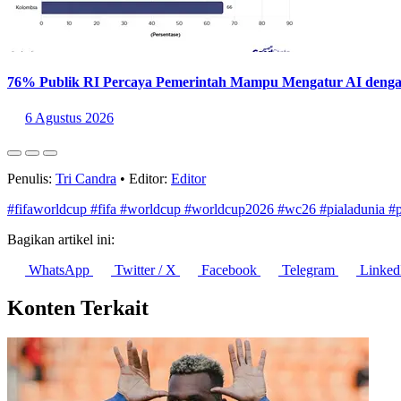
76% Publik RI Percaya Pemerintah Mampu Mengatur AI deng
6 Agustus 2026
Penulis:
Tri Candra
•
Editor:
Editor
#fifaworldcup
#fifa
#worldcup
#worldcup2026
#wc26
#pialadunia
#
Bagikan artikel ini:
WhatsApp
Twitter / X
Facebook
Telegram
Linked
Konten Terkait