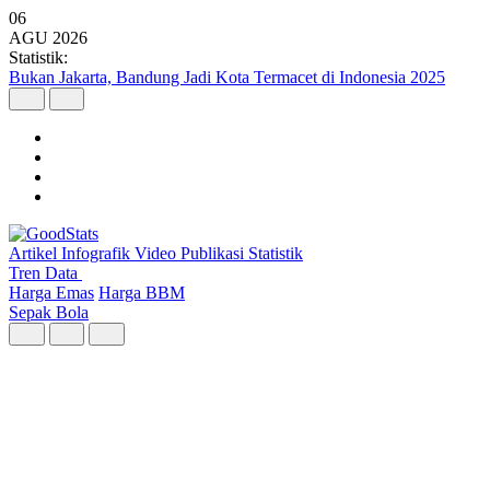
06
AGU
2026
Statistik:
Argo Merbabu Catat Penumpang Tertinggi dari 8 Layanan KA
Argo pada Semester I 2026
Artikel
Infografik
Video
Publikasi
Statistik
Tren Data
Harga Emas
Harga BBM
Sepak Bola