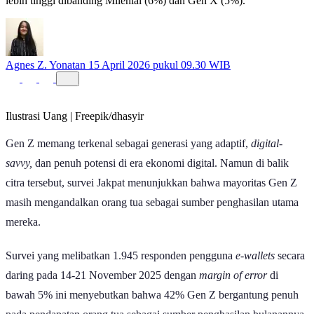
Sebanyak 42% Gen Z bergantung pada penghasilan orang tua, jauh
lebih tinggi dibanding Milenial (6%) dan Gen X (5%).
Agnes Z. Yonatan
15 April 2026 pukul 09.30 WIB
Ilustrasi Uang | Freepik/dhasyir
Gen Z memang terkenal sebagai generasi yang adaptif,
digital-
savvy,
dan penuh potensi di era ekonomi digital. Namun di balik
citra tersebut, survei Jakpat menunjukkan bahwa mayoritas Gen Z
masih mengandalkan orang tua sebagai sumber penghasilan utama
mereka.
Survei yang melibatkan 1.945 responden pengguna
e-wallets
secara
daring pada 14-21 November 2025 dengan
margin of error
di
bawah 5% ini menyebutkan bahwa 42% Gen Z bergantung penuh