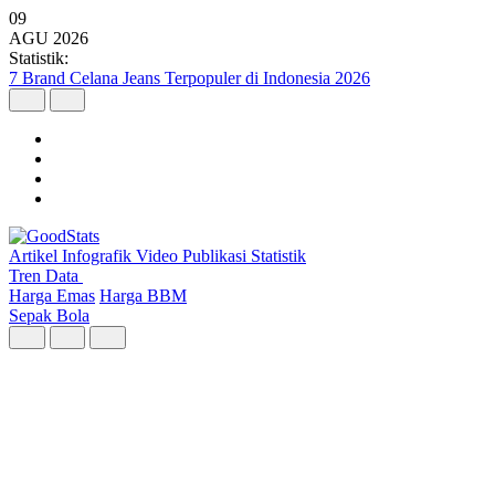
09
AGU
2026
Statistik:
Wilayah dengan Pertumbuhan Ekonomi Tertinggi Triwulan II 2026
Artikel
Infografik
Video
Publikasi
Statistik
Tren Data
Harga Emas
Harga BBM
Sepak Bola