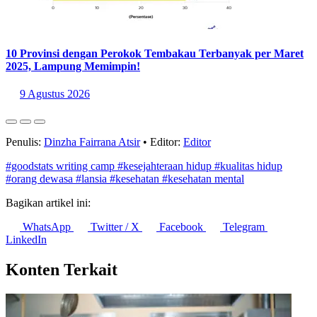
10 Provinsi dengan Perokok Tembakau Terbanyak per Maret
2025, Lampung Memimpin!
9 Agustus 2026
Penulis:
Dinzha Fairrana Atsir
•
Editor:
Editor
#goodstats writing camp
#kesejahteraan hidup
#kualitas hidup
#orang dewasa
#lansia
#kesehatan
#kesehatan mental
Bagikan artikel ini:
WhatsApp
Twitter / X
Facebook
Telegram
LinkedIn
Konten Terkait