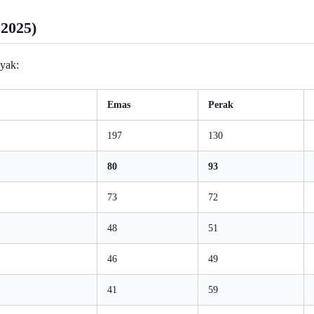
 2025)
nyak:
Emas
Perak
197
130
80
93
73
72
48
51
46
49
41
59