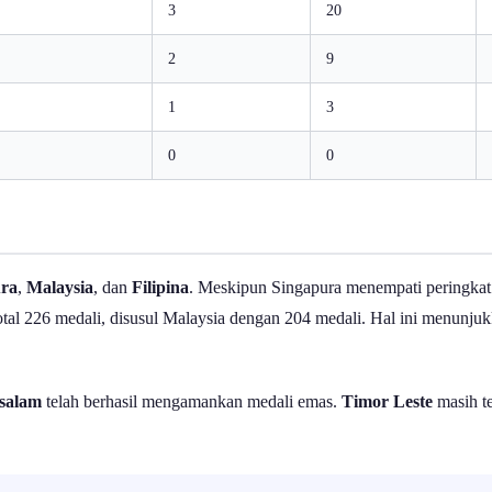
3
20
2
9
1
3
0
0
ura
,
Malaysia
, dan
Filipina
. Meskipun Singapura menempati peringkat 
otal 226 medali, disusul Malaysia dengan 204 medali. Hal ini menunjukk
salam
telah berhasil mengamankan medali emas.
Timor Leste
masih te