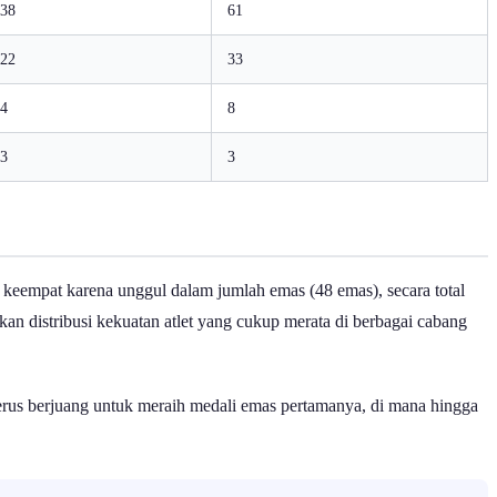
38
61
22
33
4
8
3
3
keempat karena unggul dalam jumlah emas (48 emas), secara total
an distribusi kekuatan atlet yang cukup merata di berbagai cabang
rus berjuang untuk meraih medali emas pertamanya, di mana hingga