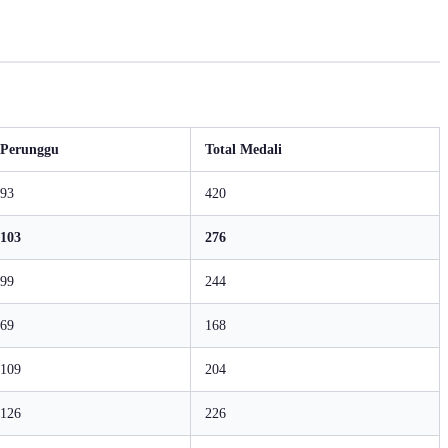
Perunggu
Total Medali
93
420
103
276
99
244
69
168
109
204
126
226