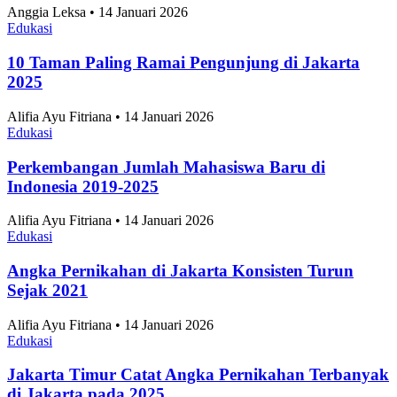
190 Warga RI Bernama Uzumaki, Ini 12 Nama
Tokoh Anime yang Tercatat di Dukcapil
Nasional
•
5 Agustus 2026
Topik
Ekonomi dan Bisnis
Ilmu Pengetahuan dan Teknologi
Olahraga