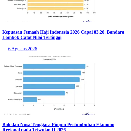
Daftar transportasi publik tersibuk berikutnya di Jakarta diisi oleh
bus atau angkot reguler (263,09 ribu perjalanan), taksi bajaj (228,90
ribu perjalanan), MRT (128,14 ribu perjalanan), LRT Jabodetabek
(82,24 ribu perjalanan), bus sekolah (41,55 ribu perjalanan), Railink
(6.418 perjalanan), kapal (3.772 perjalanan), dan LRT Jakarta
(3.689 perjalanan).
Baca Juga:
Warga Jaksel Paling Suka Traveling di DKI Jakarta per
April 2026
Sumber:
https://satudata.jakarta.go.id/open-data/detail?
kategori=dataset&page_url=persentase-perjalanan-penduduk-
menggunakan-transportasi-publik&data_no=1