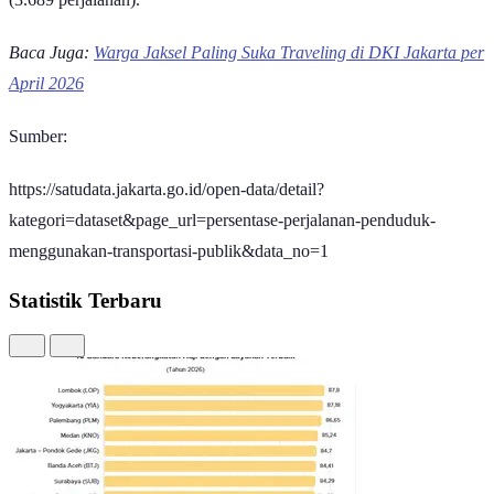
juta perjalanan atau setara 25,2% dari total perjalanan warga Jakarta.
Angka ini memiliki selisih cukup tipis dengan Transjakarta yang
menunjukkan minat masyarakat ibu kota terhadap ojol cukup tinggi.
Apalagi, saat ini terdapat berbagai jenis ojol dengan berbagai
kelebihan yang ditawarkan.
KRL menjadi transportasi umum paling sibuk ketiga di Jakarta.
Transportasi yang dioperasikan oleh KAI Commuter ini melakukan
952,82 ribu perjalanan, melayani perjalanan komuter harian, baik
dari atau menuju wilayah pusat bisnis di Jakarta.
Di urutan keempat terdapat Angkutan Sewa Khusus (ASK) yang
menempuh 602,3 ribu perjalanan. Istilah ini ditujukan untuk layanan
taksi
online
atau angkutan dari pintu ke pintu yang menggunakan
aplikasi dan diatur dalam regulasi khusus. Wilayah operasionalnya
mencakup dari dan menuju ke bandar udara, pelabuhan, atau simpul
transportasi lainnya.