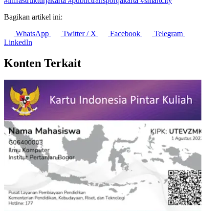
#mobilitasperkotaan
#mrtjakarta
#lrtjakarta
#transjakarta
#infrastrukturjakarta
#publictransportjakarta
#smartcity
Bagikan artikel ini:
WhatsApp
Twitter / X
Facebook
Telegram
LinkedIn
Konten Terkait