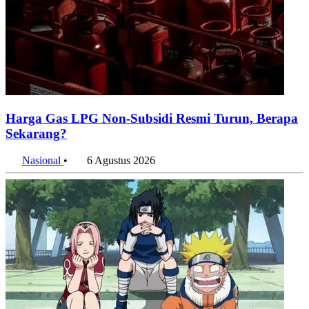
Bali dan Nusa Tenggara Pimpin Pertumbuhan Ekonomi
Regional pada Triwulan II 2026
6 Agustus 2026
Penulis:
Alifia Ayu Fitriana
•
Editor:
Editor
#transportasi
#transum
#jakarta
#transjakarta
#dinas perhubungan
#transportasi umum
#2025
#indonesia
#jakartastats
Bagikan artikel ini:
WhatsApp
Twitter / X
Facebook
Telegram
LinkedIn