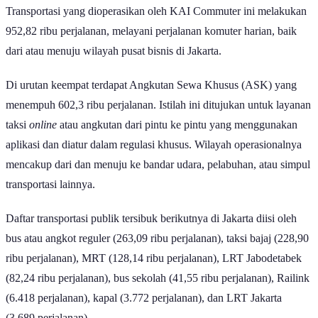
Baca Juga:
Jakarta Masuk Jajaran Kota dengan Transum Terbaik
di Dunia
Berdasarkan data Dinas Perhubungan, Transjakarta jadi transportasi
umum paling sibuk, dengan jumlah perjalanan mencapai 1,41 juta
pada 2025. Transjakarta merupakan sistem Bus Rapid Transit (BRT)
pertama di Asia Tenggara yang memiliki jalur khusus atau
busway
,
serta memiliki jaringan paling luas di Jakarta.
Peringkat kedua ditempati oleh ojol atau ojek
online
dengan 1,26