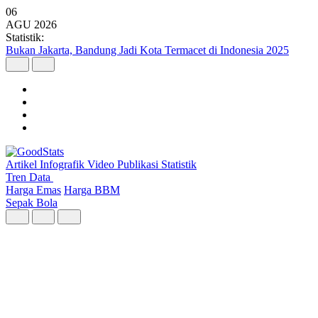
06
AGU
2026
Statistik:
Argo Merbabu Catat Penumpang Tertinggi dari 8 Layanan KA
Argo pada Semester I 2026
Artikel
Infografik
Video
Publikasi
Statistik
Tren Data
Harga Emas
Harga BBM
Sepak Bola