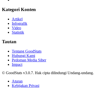
AS Kenakan Tarif Baru 10%-12,5% ke 60 Negara,
Termasuk Indonesia
Daffa Shiddiq Al-Fajri • 14 Januari 2026
Edukasi
Prediksi dan Head-to-Head Persib vs Persebaya di
Final Piala Presiden 2026, Maung Bandung Tanpa
Noda di Laga Puncak
Tri Candra • 14 Januari 2026
Edukasi
10 Provinsi dengan Tingkat Pengangguran
Terendah per Mei 2026, Bali di Puncak!
Alifia Ayu Fitriana • 14 Januari 2026
Edukasi
Prediksi dan Head-to-Head Persija vs Arema FC di
Piala Presiden 2026, Kans Menang Singo Edan