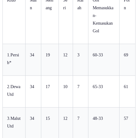
Klub
Mai
Men
Se
Kal
Gol
Poi
n
ang
ri
ah
Memasukka
n
n-
Kemasukan
Gol
1.Persi
34
19
12
3
60-33
69
b*
2.Dewa
34
17
10
7
65-33
61
Utd
3.Malut
34
15
12
7
48-33
57
Utd