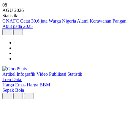
08
AGU
2026
Statistik:
Kunjungan Wisatawan Mancanegara Tembus 7 Juta per Semester I
2026
Artikel
Infografik
Video
Publikasi
Statistik
Tren Data
Harga Emas
Harga BBM
Sepak Bola