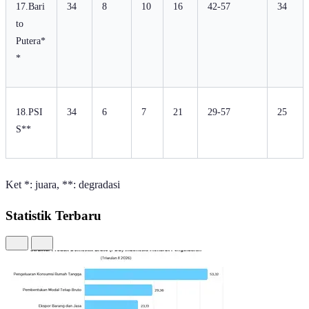
17.Bari
34
8
10
16
42-57
34
to
Putera*
*
18.PSI
34
6
7
21
29-57
25
S**
Ket *: juara, **: degradasi
Statistik Terbaru