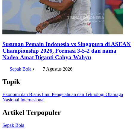
Susunan Pemain Indonesia vs Singapura di ASEAN
Championship 2026, Formasi 3-5-2 dan nama
Nadeo-Amat Diganti Cahya-Wahyu
Sepak Bola
•
7 Agustus 2026
Topik
Ekonomi dan Bisnis
Ilmu Pengetahuan dan Teknologi
Olahraga
Nasional
Internasional
Artikel Terpopuler
Sepak Bola