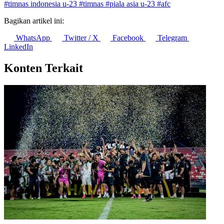
#timnas indonesia u-23
#timnas
#piala asia u-23
#afc
Bagikan artikel ini:
WhatsApp
Twitter / X
Facebook
Telegram
LinkedIn
Konten Terkait