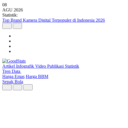
08
AGU
2026
Statistik:
Malaysia Pimpin Kunjungan Wisatawan Mancanegara ke Indonesia
pada Semester I 2026
Artikel
Infografik
Video
Publikasi
Statistik
Tren Data
Harga Emas
Harga BBM
Sepak Bola