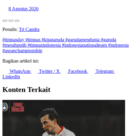
pada 2025
8 Agustus 2026
Penulis:
Tri Candra
#timnasday
#timnas
#kitagaruda
#garudamendunia
#garuda
#merahputih
#timnasindonesia
#indonesianationalteam
#indonesia
#aseanchampionship
Bagikan artikel ini:
WhatsApp
Twitter / X
Facebook
Telegram
LinkedIn
Konten Terkait