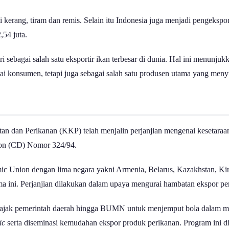
 kerang, tiram dan remis. Selain itu Indonesia juga menjadi pengeksp
54 juta.
ri sebagai salah satu eksportir ikan terbesar di dunia. Hal ini menunj
gai konsumen, tetapi juga sebagai salah satu produsen utama yang meny
an dan Perikanan (KKP) telah menjalin perjanjian mengenai kesetaraan
ion (CD) Nomor 324/94.
mic Union dengan lima negara yakni Armenia, Belarus, Kazakhstan, Kir
a ini. Perjanjian dilakukan dalam upaya mengurai hambatan ekspor pe
mengajak pemerintah daerah hingga BUMN untuk menjemput bola dalam 
nic
serta diseminasi kemudahan ekspor produk perikanan. Program ini di