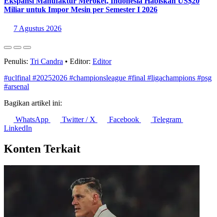
Ekspansi Manufaktur Meroket, Indonesia Habiskan US$20
Miliar untuk Impor Mesin per Semester I 2026
7 Agustus 2026
Penulis:
Tri Candra
•
Editor:
Editor
#uclfinal
#20252026
#championsleague
#final
#ligachampions
#psg
#arsenal
Bagikan artikel ini:
WhatsApp
Twitter / X
Facebook
Telegram
LinkedIn
Konten Terkait