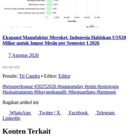
Ekspansi Manufaktur Meroket, Indonesia Habiskan US$20
Miliar untuk Impor Mesin per Semester I 2026
7 Agustus 2026
Penulis:
Tri Candra
•
Editor:
Editor
#brisuperleague
#20252026
#mataramday
#psim
#psimjogja
#laskarmataram
#bhayangkaradfc
#theguardians
#lampung
Bagikan artikel ini:
WhatsApp
Twitter / X
Facebook
Telegram
LinkedIn
Konten Terkait