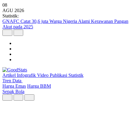
08
AGU
2026
Statistik:
Kunjungan Wisatawan Mancanegara Tembus 7 Juta per Semester I
2026
Artikel
Infografik
Video
Publikasi
Statistik
Tren Data
Harga Emas
Harga BBM
Sepak Bola