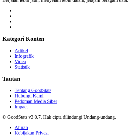
Berjalan lebih jauh, menyelam lebih dalam, jelajahi beragam data.
Kategori Konten
Artikel
Infografik
Video
Statistik
Tautan
Tentang GoodStats
Hubungi Kami
Pedoman Media Siber
Impact
© GoodStats v3.0.7. Hak cipta dilindungi Undang-undang.
Aturan
Kebijakan Privasi