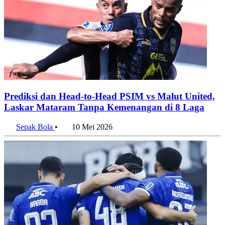
Prediksi dan Head-to-Head PSIM vs Malut United,
Laskar Mataram Tanpa Kemenangan di 8 Laga
Sepak Bola
•
10 Mei 2026