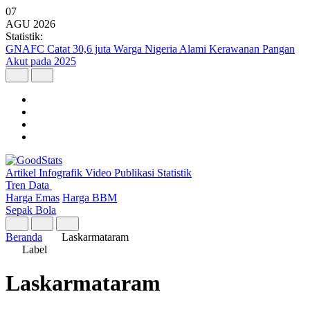
07
AGU
2026
Statistik:
Kunjungan Wisatawan Mancanegara Tembus 7 Juta per Semester I
2026
Artikel
Infografik
Video
Publikasi
Statistik
Tren Data
Harga Emas
Harga BBM
Sepak Bola
Beranda
Laskarmataram
Label
Laskarmataram