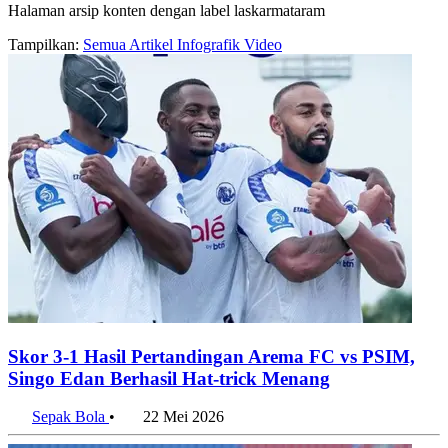
Halaman arsip konten dengan label laskarmataram
Tampilkan:
Semua
Artikel
Infografik
Video
Skor 3-1 Hasil Pertandingan Arema FC vs PSIM,
Singo Edan Berhasil Hat-trick Menang
Sepak Bola
•
22 Mei 2026