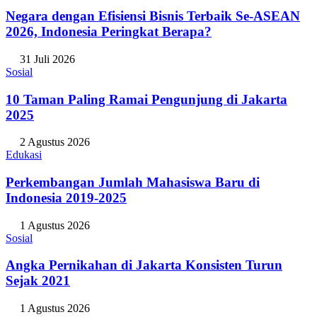
Negara dengan Efisiensi Bisnis Terbaik Se-ASEAN
2026, Indonesia Peringkat Berapa?
31 Juli 2026
Sosial
10 Taman Paling Ramai Pengunjung di Jakarta
2025
2 Agustus 2026
Edukasi
Perkembangan Jumlah Mahasiswa Baru di
Indonesia 2019-2025
1 Agustus 2026
Sosial
Angka Pernikahan di Jakarta Konsisten Turun
Sejak 2021
1 Agustus 2026