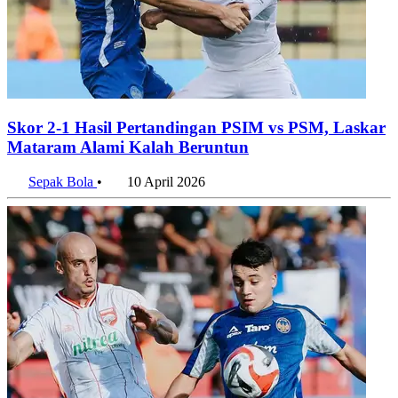
Skor 2-1 Hasil Pertandingan PSIM vs PSM, Laskar
Mataram Alami Kalah Beruntun
Sepak Bola
•
10 April 2026