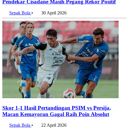
Pendekar Cisadane Masih Pegang Rekor Positif
Sepak Bola
•
30 April 2026
Skor 1-1 Hasil Pertandingan PSIM vs Persija,
Macan Kemayoran Gagal Raih Poin Absolut
Sepak Bola
•
22 April 2026