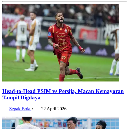
Head-to-Head PSIM vs Persija, Macan Kemayoran
Tampil Digdaya
Sepak Bola
•
22 April 2026