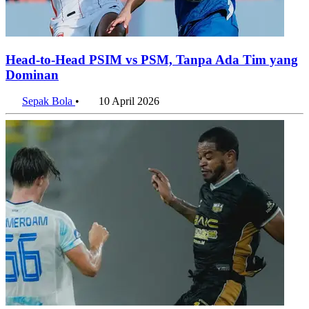
Head-to-Head PSIM vs PSM, Tanpa Ada Tim yang
Dominan
Sepak Bola
•
10 April 2026