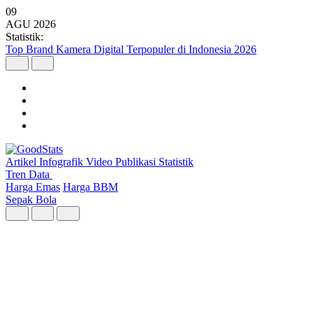
09
AGU
2026
Statistik:
Malaysia Pimpin Kunjungan Wisatawan Mancanegara ke Indonesia
pada Semester I 2026
Artikel
Infografik
Video
Publikasi
Statistik
Tren Data
Harga Emas
Harga BBM
Sepak Bola