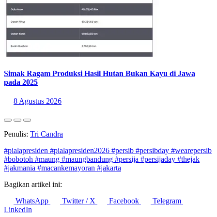
Simak Ragam Produksi Hasil Hutan Bukan Kayu di Jawa
pada 2025
8 Agustus 2026
Penulis:
Tri Candra
#pialapresiden
#pialapresiden2026
#persib
#persibday
#wearepersib
#bobotoh
#maung
#maungbandung
#persija
#persijaday
#thejak
#jakmania
#macankemayoran
#jakarta
Bagikan artikel ini:
WhatsApp
Twitter / X
Facebook
Telegram