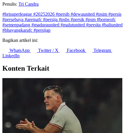
Penulis:
Tri Candra
#brisuperleague
#20252026
#persib
#dewaunited
#psim
#persis
#persebaya
#aremafc
#persija
#psbs
#persik
#psm
#borneofc
#semenpadang
#maduraunited
#malutunited
#persita
#baliunited
#bhayangkarafc
#persijap
Bagikan artikel ini:
WhatsApp
Twitter / X
Facebook
Telegram
LinkedIn
Konten Terkait