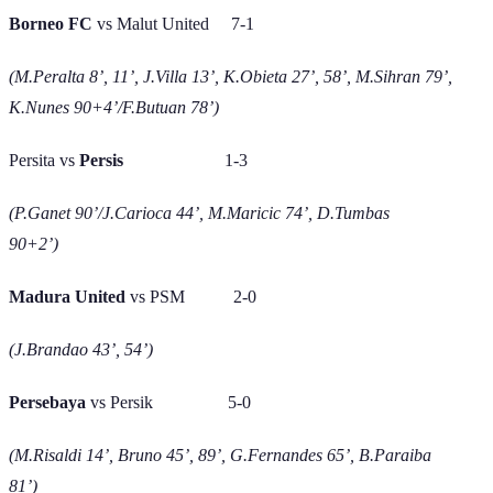
Borneo FC
vs Malut United 7-1
(M.Peralta 8’, 11’, J.Villa 13’, K.Obieta 27’, 58’, M.Sihran 79’,
K.Nunes 90+4’/F.Butuan 78’)
Persita vs
Persis
1-3
(P.Ganet 90’/J.Carioca 44’, M.Maricic 74’, D.Tumbas
90+2’)
Madura United
vs PSM 2-0
(J.Brandao 43’, 54’)
Persebaya
vs Persik 5-0
(M.Risaldi 14’, Bruno 45’, 89’, G.Fernandes 65’, B.Paraiba