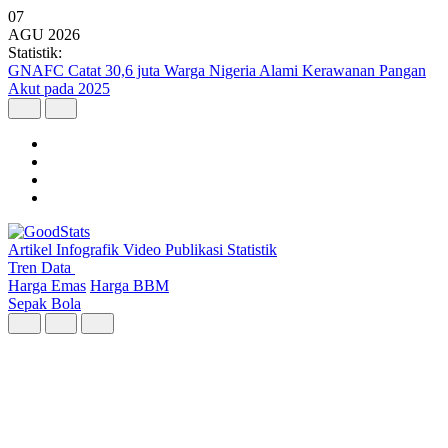
07
AGU
2026
Statistik:
Kunjungan Wisatawan Mancanegara Tembus 7 Juta per Semester I
2026
Artikel
Infografik
Video
Publikasi
Statistik
Tren Data
Harga Emas
Harga BBM
Sepak Bola