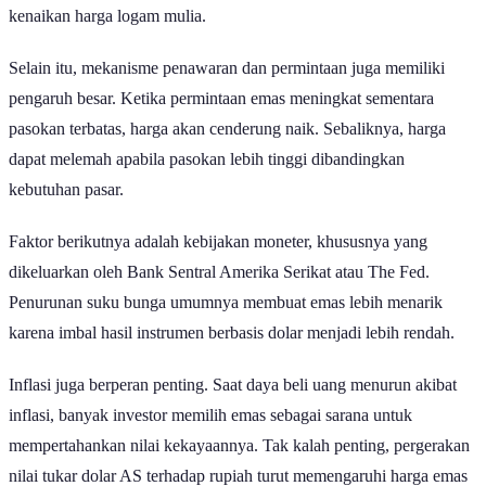
dipasarkan seharga Rp13.096.000 dan ukuran 100 gram berada di
level Rp259.390.000.
Adapun
emas Galeri 24
juga mengalami penguatan. Untuk ukuran
1 gram, harganya tercatat Rp2.658.000. Ukuran 5 gram dijual
Rp13.032.000, sedangkan ukuran 100 gram dibanderol
Rp258.224.000. Dari seluruh kategori yang tersedia, Galeri 24
masih menjadi pilihan dengan harga paling kompetitif dibandingkan
merek lainnya.
Daftar harga tersebut menunjukkan bahwa selisih harga antarproduk
emas masih relatif tipis, sehingga masyarakat dapat menyesuaikan
pilihan berdasarkan kebutuhan investasi maupun preferensi merek.
Faktor Penentu Naik Turunnya Harga Emas