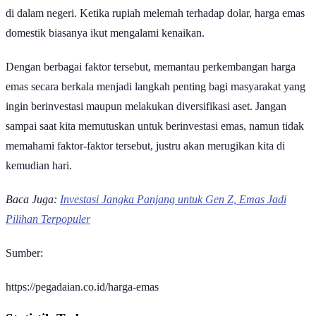
Harga emas tidak bergerak secara acak. Ada sejumlah faktor yang
memengaruhi perubahan nilainya, baik di pasar global maupun
domestik.
Salah satu faktor utama adalah ketidakpastian kondisi global. Ketika
dunia menghadapi konflik geopolitik, perlambatan ekonomi, atau
ancaman resesi, investor cenderung mengalihkan dana ke aset yang
dianggap lebih aman seperti emas. Kondisi ini biasanya mendorong
kenaikan harga logam mulia.
Selain itu, mekanisme penawaran dan permintaan juga memiliki
pengaruh besar. Ketika permintaan emas meningkat sementara
pasokan terbatas, harga akan cenderung naik. Sebaliknya, harga
dapat melemah apabila pasokan lebih tinggi dibandingkan
kebutuhan pasar.
Faktor berikutnya adalah kebijakan moneter, khususnya yang