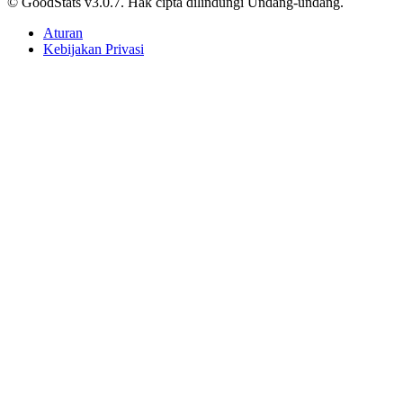
Gelar Perdana Persebaya di Piala Presiden,
Kalahkan Persib Lewat Adu Penalti Dengan Skor 7-
6
Tri Candra • 6 Juli 2026
Komoditas
Kota Salatiga Puncaki Usia Harapan Hidup di
Jawa Tengah 2025
Agnes Z. Yonatan • 6 Juli 2026
Berjalan lebih jauh, menyelam lebih dalam, jelajahi beragam data.
Kategori Konten
Artikel