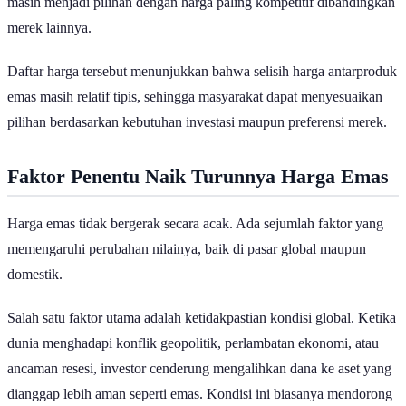
Harga Emas Antam, UBS, dan Galeri 24 Hari Ini (23 Juni 2026) | GoodStats
Berdasarkan data yang dirilis Pegadaian, harga
emas Antam
ukuran
1 gram berada di level Rp2.775.000. Untuk ukuran 0,5 gram
dibanderol Rp1.440.000, sedangkan ukuran 5 gram mencapai
Rp13.640.000. Pada ukuran yang lebih besar, emas Antam 100
gram dijual seharga Rp271.453.000.
Di sisi lain,
emas UBS
mencatatkan kenaikan dengan harga
Rp2.671.000 untuk ukuran 1 gram. Sementara ukuran 5 gram