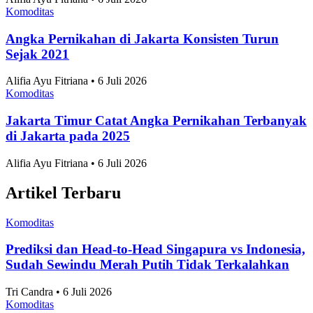
Jawa Tengah Jadi Provinsi Penghasil Jambu Biji
Terbesar, Nyaris Capai 1 Juta Kuintal pada 2025
Komoditas
•
30 Juli 2026
Topik
Ekonomi dan Bisnis
Ilmu Pengetahuan dan Teknologi
Olahraga
Nasional
Internasional
Artikel Terpopuler
Komoditas
Negara dengan Efisiensi Bisnis Terbaik Se-ASEAN
2026, Indonesia Peringkat Berapa?
Anggia Leksa • 6 Juli 2026
Komoditas