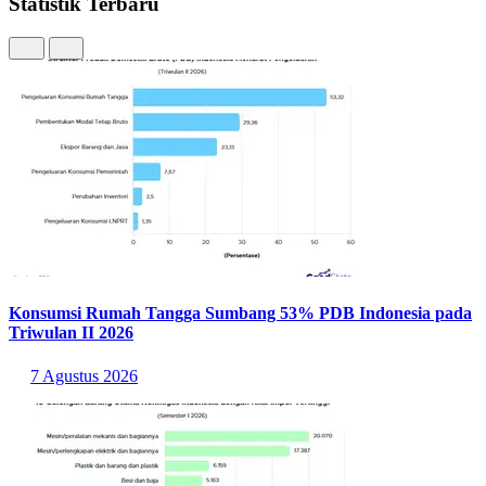
dikeluarkan oleh Bank Sentral Amerika Serikat atau The Fed.
Penurunan suku bunga umumnya membuat emas lebih menarik
karena imbal hasil instrumen berbasis dolar menjadi lebih rendah.
Inflasi juga berperan penting. Saat daya beli uang menurun akibat
inflasi, banyak investor memilih emas sebagai sarana untuk
mempertahankan nilai kekayaannya. Tak kalah penting, pergerakan
nilai tukar dolar AS terhadap rupiah turut memengaruhi harga emas
di dalam negeri. Ketika rupiah melemah terhadap dolar, harga emas
domestik biasanya ikut mengalami kenaikan.
Dengan berbagai faktor tersebut, memantau perkembangan harga
emas secara berkala menjadi langkah penting bagi masyarakat yang
ingin berinvestasi maupun melakukan diversifikasi aset. Jangan
sampai saat kita memutuskan untuk berinvestasi emas, namun tidak
memahami faktor-faktor tersebut, justru akan merugikan kita di
kemudian hari.