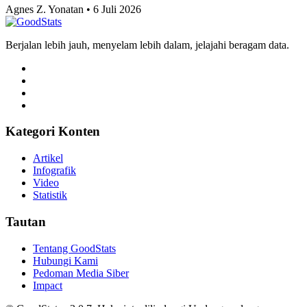
Artikel Terbaru
Komoditas
Prediksi dan Head-to-Head Singapura vs Indonesia,
Sudah Sewindu Merah Putih Tidak Terkalahkan
Tri Candra • 6 Juli 2026
Komoditas
10 Provinsi dengan Rata-Rata Upah Buruh
Tertinggi Mei 2026
Adhwa Aqillaa • 6 Juli 2026
Komoditas
10 Kota Terbaik untuk Mahasiswa Versi QS
Ranking 2027
Adhwa Aqillaa • 6 Juli 2026
Komoditas