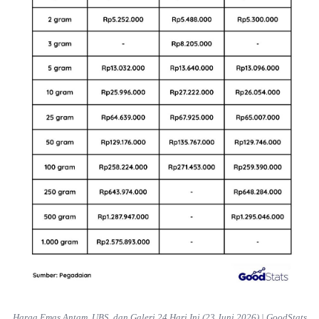
Harga emas Antam, UBS, dan Galeri 24 hari ini, Selasa (23 Juni
2026) menunjukkan pergerakan yang berbeda. Melansir dari laman
Pegadaian, harga emas Antam terpantau stagnan dibandingkan
perdagangan sebelumnya. Sementara itu, emas UBS dan Galeri 24
mengalami kenaikan, memberikan sinyal bahwa minat masyarakat
terhadap instrumen logam mulia masih cukup tinggi di tengah
dinamika ekonomi global.
Pergerakan harga emas selalu menjadi perhatian investor maupun
masyarakat yang ingin menjaga nilai asetnya. Selain dikenal sebagai
instrumen investasi jangka panjang, emas juga sering dipilih sebagai
aset lindung nilai saat kondisi ekonomi dan geopolitik dunia berada
dalam ketidakpastian.
Baca Juga:
Usia Berapa Sebaiknya Mulai Investasi?
Harga Emas Antam, UBS, dan Galeri 24 Hari Ini (23 Juni