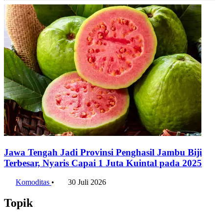
Penulis:
Raka Adichandra
•
Editor:
Firda Wandira
#harga emas antam hari ini
#harga antam
#antam
#harga antam hari
ini
#emas antam
#logam mulia
#investasi
#harga ubs hari ini
#galeri24
Bagikan artikel ini:
WhatsApp
Twitter / X
Facebook
Telegram
LinkedIn
Konten Terkait