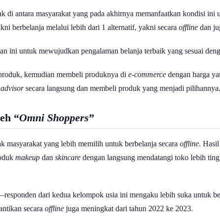
yak di antara masyarakat yang pada akhirnya memanfaatkan kondisi in
kni berbelanja melalui lebih dari 1 alternatif, yakni secara
offline
dan j
an ini untuk mewujudkan pengalaman belanja terbaik yang sesuai denga
 produk, kemudian membeli produknya di
e-commerce
dengan harga yan
 advisor
secara langsung dan membeli produk yang menjadi pilihannya
eh “
Omni Shoppers
”
k masyarakat yang lebih memilih untuk berbelanja secara
offline
. Hasi
roduk
makeup
dan
skincare
dengan langsung mendatangi toko lebih tin
ponden dari kedua kelompok usia ini mengaku lebih suka untuk berbe
cantikan secara
offline
juga meningkat dari tahun 2022 ke 2023.