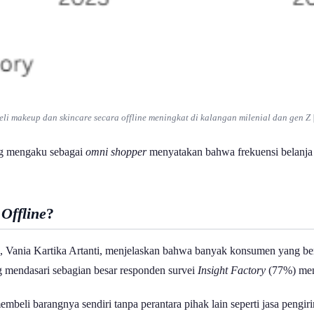
eli
makeup
dan
skincare
secara
offline
meningkat di kalangan milenial dan gen Z 
ang mengaku sebagai
omni shopper
menyatakan bahwa frekuensi belanja m
a
Offline
?
ix, Vania Kartika Artanti, menjelaskan bahwa banyak konsumen yang b
ng mendasari sebagian besar responden survei
Insight Factory
(77%) men
embeli barangnya sendiri tanpa perantara pihak lain seperti jasa p