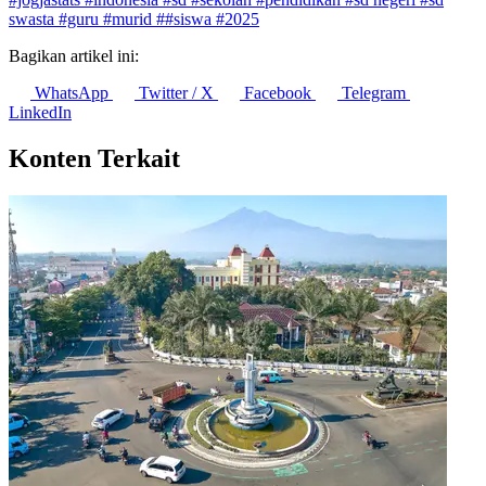
swasta
#guru
#murid
##siswa
#2025
Bagikan artikel ini:
WhatsApp
Twitter / X
Facebook
Telegram
LinkedIn
Konten Terkait