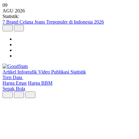
09
AGU
2026
Statistik:
Wilayah dengan Pertumbuhan Ekonomi Tertinggi Triwulan II 2026
Artikel
Infografik
Video
Publikasi
Statistik
Tren Data
Harga Emas
Harga BBM
Sepak Bola