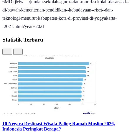
6MDkjMw==/jumlah-sekolah--guru--dan-murid-sekolah-dasar--sd--
di-bawah-kementerian-pendidikan--kebudayaan--riset--dan-
teknologi-menurut-kabupaten-kota-di-provinsi-di-yogyakarta-
-2021.html?year=2021
Statistik Terbaru
10 Negara Destinasi Wisata Paling Ramah Muslim 2026,
Indonesia Peringkat Berapa?