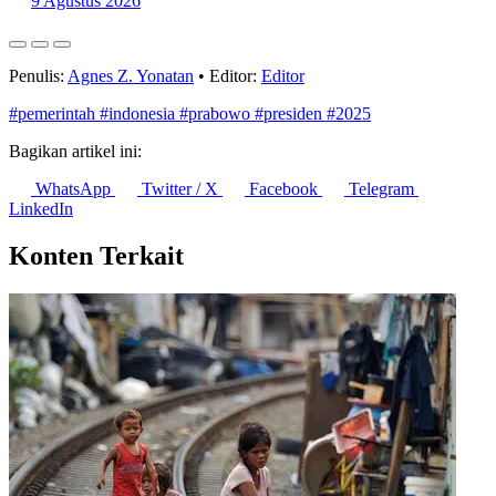
9 Agustus 2026
Penulis:
Agnes Z. Yonatan
•
Editor:
Editor
#pemerintah
#indonesia
#prabowo
#presiden
#2025
Bagikan artikel ini:
WhatsApp
Twitter / X
Facebook
Telegram
LinkedIn
Konten Terkait