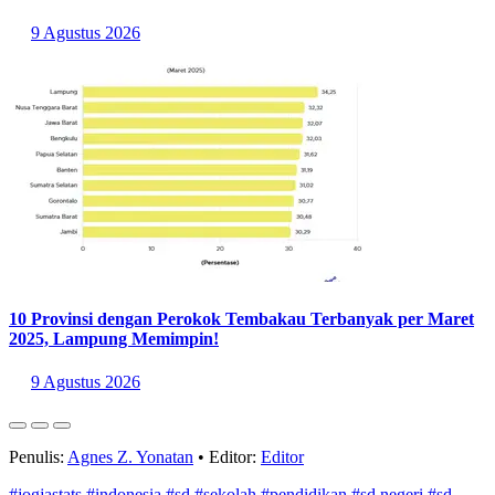
9 Agustus 2026
10 Provinsi dengan Perokok Tembakau Terbanyak per Maret
2025, Lampung Memimpin!
9 Agustus 2026
Penulis:
Agnes Z. Yonatan
•
Editor:
Editor
#jogjastats
#indonesia
#sd
#sekolah
#pendidikan
#sd negeri
#sd