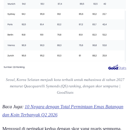
Kota Terbaik untuk Mahasiswa
Kota terbaik untuk mahasiswa pada 2027 dipegang oleh Seoul,
Korea Selatan dengan skor sempurna yaitu 100. Selain tergolong
kota yang cukup terjangkau, Seoul juga menawarkan peluang kerja
yang tinggi, dengan skor 94,1.
Seoul tergolong kota yang memiliki daya tarik tinggi di mata
mahasiswa internasional, salah satunya karena kota ini memiliki
cukup banyak perguruan tinggi berkualitas dengan pilihan program
studi yang beragam.