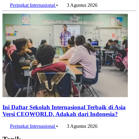
Penulis:
Adhwa Aqillaa
•
Editor:
Editor
#qs ranking
#2027
#tokyo
#seoul
#best student city 2027
#pendidikan
#mahasiswa
#pendidikan tinggi
#kampus
Bagikan artikel ini:
WhatsApp
Twitter / X
Facebook
Telegram
LinkedIn
Konten Terkait