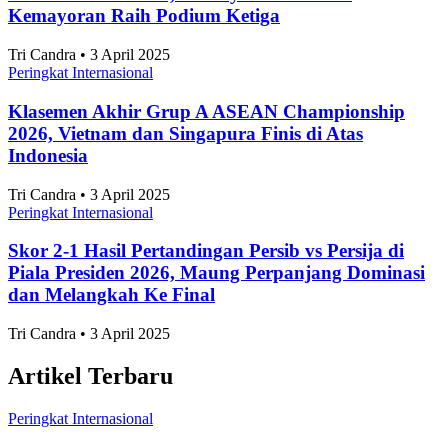
Ini Daftar Sekolah Internasional Terbaik di Asia
Versi CEOWORLD, Adakah dari Indonesia?
Peringkat Internasional
•
3 Agustus 2026
Topik
Ekonomi dan Bisnis
Ilmu Pengetahuan dan Teknologi
Olahraga
Nasional
Internasional
Artikel Terpopuler
Peringkat Internasional
7 Daerah Penghasil Padi Terbesar di Jawa Timur
2025
Adhwa Aqillaa • 3 April 2025
Peringkat Internasional