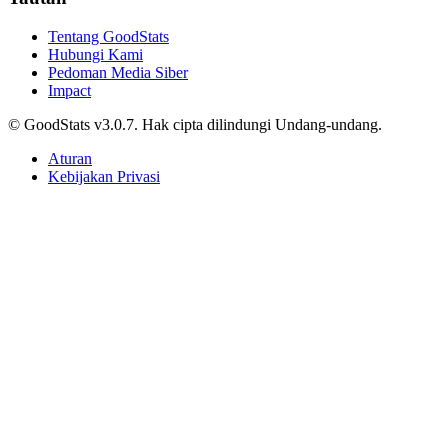
2025, Mayoritas Sedang
Adhwa Aqillaa • 3 April 2025
Peringkat Internasional
Jawa Barat Jadi Provinsi dengan Perusahaan
Peternakan Terbanyak 2025
Adhwa Aqillaa • 3 April 2025
Peringkat Internasional
Indonesia Masih Didominasi Penduduk Muda,
Hampir Separuh Berusia di Bawah 30 Tahun
Agnes Z. Yonatan • 3 April 2025
Berjalan lebih jauh, menyelam lebih dalam, jelajahi beragam data.