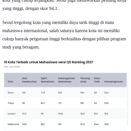
Quacquarelli Symonds (QS) merilis daftar 150 kota di seluruh dunia
dalam kategori QS Best Student Cities 2027 sebagai informasi
pertimbangan pemilihan kota tujuan untuk mahasiswa.
Peringkat ini dapat dijadikan sebagai pertimbangan bagi calon
mahasiswa Indonesia yang berencana melanjutkan studi ke luar
negeri.
QS mempertimbangkan beberapa indikator pada pemeringkatan ini,
mulai dari peluang kerja, keterjangkauan biaya hidup, kualitas
perguruan tinggi, dan pendapatan mahasiswa sedang aktif berkuliah
di masing-masing kota.
Dengan informasi tersebut, faktor pertimbangan pemilihan tujuan
studi dapat menjadi lebih matang, termasuk pada kenyamanan
tinggal dan peluang jangka panjangnya.