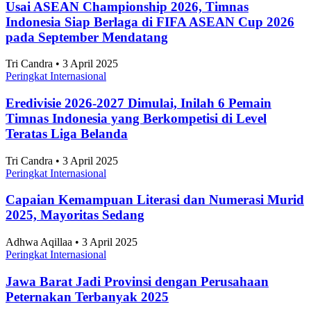
10 Kota Terbaik untuk Mahasiswa Versi QS
Ranking 2027
Adhwa Aqillaa • 3 April 2025
Peringkat Internasional
Skor 3-1 Hasil Pertandingan Persija vs Arema FC di
Piala Presiden 2026, Victory Bikin Macan
Kemayoran Raih Podium Ketiga
Tri Candra • 3 April 2025
Peringkat Internasional
Klasemen Akhir Grup A ASEAN Championship
2026, Vietnam dan Singapura Finis di Atas
Indonesia
Tri Candra • 3 April 2025
Peringkat Internasional
Skor 2-1 Hasil Pertandingan Persib vs Persija di
Piala Presiden 2026, Maung Perpanjang Dominasi
dan Melangkah Ke Final