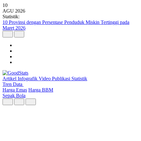
10
AGU
2026
Statistik:
7 dari 10 Anak Muda RI Khawatir terhadap Perubahan Iklim
Artikel
Infografik
Video
Publikasi
Statistik
Tren Data
Harga Emas
Harga BBM
Sepak Bola