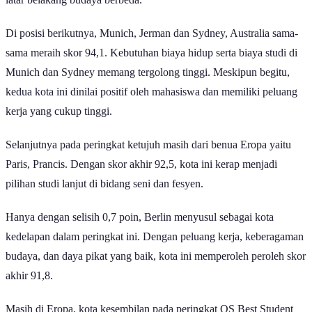
GoodStats
Baca Juga:
10 Negara dengan Total Permintaan Emas Batangan
dan Koin Terbanyak Q2 2026
Menyusul di peringkat kedua dengan skor yang nyaris sempurna,
terdapat Tokyo, Jepang. Kota yang juga terletak di Asia Timur ini
meraih skor akhir 98. Tokyo bahkan mendapatkan skor sempurna
100 pada indikator peluang kerja.
Dengan peluang kerja yang tinggi serta opini positif dari para
mahasiswanya, Tokyo kerap dipilih menjadi tujuan studi dan karier
di bidang teknik dan IT.
Posisi ketiga dimenangkan oleh London, Inggris dengan skor
akumulatif 97,3. Meskipun biaya hidup dan studi di kota ini
tergolong mahal, para mahasiswa memberikan opini yang sangat