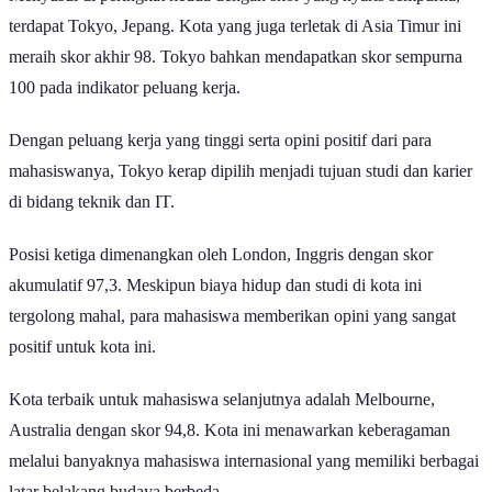
Seoul, Korea Selatan menjadi kota terbaik untuk mahasiswa di tahun 2027
menurut Quacquarelli Symonds (QS) ranking, dengan skor sempurna |