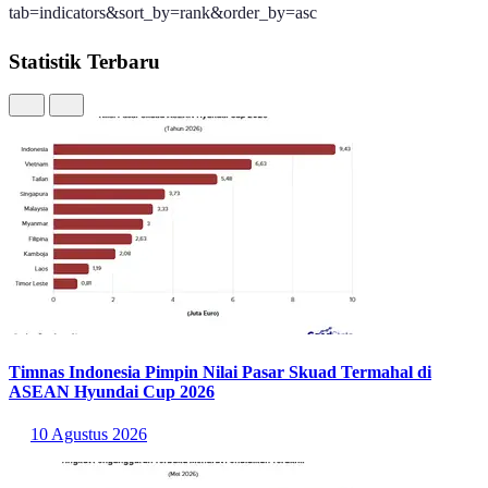
Hanya dengan selisih 0,7 poin, Berlin menyusul sebagai kota
kedelapan dalam peringkat ini. Dengan peluang kerja, keberagaman
budaya, dan daya pikat yang baik, kota ini memperoleh peroleh skor
akhir 91,8.
Masih di Eropa, kota kesembilan pada peringkat QS Best Student
Cities 2027 dipegang oleh Vienna, Austria. Kota ini tergolong lebih
terjangkau dibandingkan kota-kota di Eropa lainnya dalam
peringkat.
Dengan skor 90,9, Vienna cukup dikenal sebagai tujuan studi musik
yang memiliki daya tarik tinggi dan budaya yang beragam.
Top
10 daftar peringkat QS Best Student Cities 2027 ditutup dengan
Zurich, Swiss yang memiliki skor kumulatif 90,6. Sama seperti kota
di Eropa lainnya, biaya hidup dan biaya studi di kota ini tergolong
cukup tinggi.