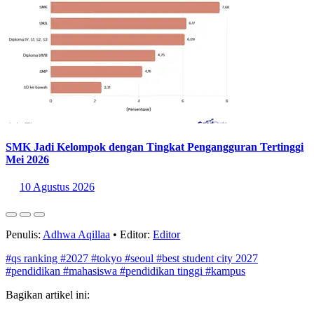
Baca Juga:
10 Negara dengan Area Terumbu Karang Terluas 2026
Sumber:
https://www.topuniversities.com/city-rankings?
tab=indicators&sort_by=rank&order_by=asc
Statistik Terbaru