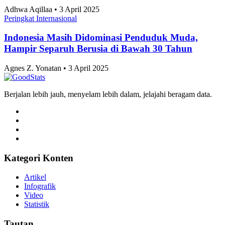
Tri Candra • 3 April 2025
Artikel Terbaru
Peringkat Internasional
Usai ASEAN Championship 2026, Timnas
Indonesia Siap Berlaga di FIFA ASEAN Cup 2026
pada September Mendatang
Tri Candra • 3 April 2025
Peringkat Internasional
Eredivisie 2026-2027 Dimulai, Inilah 6 Pemain
Timnas Indonesia yang Berkompetisi di Level
Teratas Liga Belanda
Tri Candra • 3 April 2025
Peringkat Internasional
Capaian Kemampuan Literasi dan Numerasi Murid