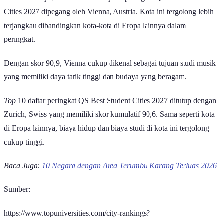
positif untuk kota ini.
Kota terbaik untuk mahasiswa selanjutnya adalah Melbourne,
Australia dengan skor 94,8. Kota ini menawarkan keberagaman
melalui banyaknya mahasiswa internasional yang memiliki berbagai
latar belakang budaya berbeda.
Di posisi berikutnya, Munich, Jerman dan Sydney, Australia sama-
sama meraih skor 94,1. Kebutuhan biaya hidup serta biaya studi di
Munich dan Sydney memang tergolong tinggi. Meskipun begitu,
kedua kota ini dinilai positif oleh mahasiswa dan memiliki peluang
kerja yang cukup tinggi.
Selanjutnya pada peringkat ketujuh masih dari benua Eropa yaitu
Paris, Prancis. Dengan skor akhir 92,5, kota ini kerap menjadi
pilihan studi lanjut di bidang seni dan fesyen.