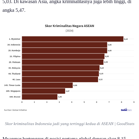
angka 5,47.
Skor kriminalitas Indonesia jadi yang tertinggi kedua di ASEAN | GoodStats
Myanmar bertengger di posisi pertama global dengan skor 8,15,