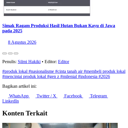
Simak Ragam Produksi Hasil Hutan Bukan Kayu di Jawa
pada 2025
8 Agustus 2026
Penulis:
Silmi Hakiki
•
Editor:
Editor
#produk lokal
#nasionalisme
#cinta tanah air
#membeli produk lokal
#mencintai produk lokal
#gen z
#milenial
#indonesia
#2026
Bagikan artikel ini:
WhatsApp
Twitter / X
Facebook
Telegram
LinkedIn
Konten Terkait