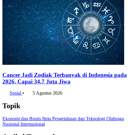
Cancer Jadi Zodiak Terbanyak di Indonesia pada
2026, Capai 34,7 Juta Jiwa
Sosial
•
5 Agustus 2026
Topik
Ekonomi dan Bisnis
Ilmu Pengetahuan dan Teknologi
Olahraga
Nasional
Internasional