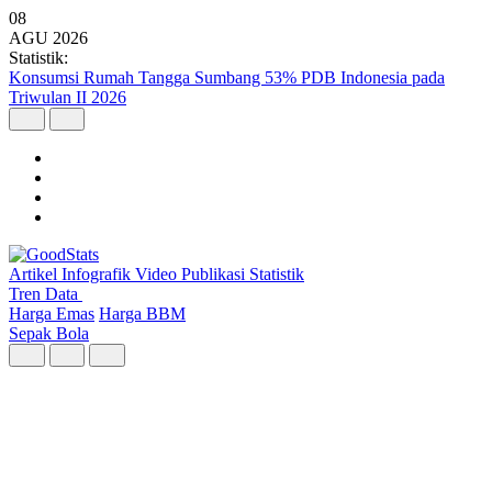
08
AGU
2026
Statistik:
Pengancaman Jadi Bentuk Serangan Digital Terbanyak di Indonesia
pada Triwulan II 2026
Konsumsi Rumah Tangga Sumbang 53%
PDB Indonesia pada Triwulan II 2026
Artikel
Infografik
Video
Publikasi
Statistik
Tren Data
Harga Emas
Harga BBM
Sepak Bola