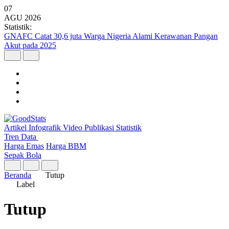
07
AGU
2026
Statistik:
GNAFC Catat 30,6 juta Warga Nigeria Alami Kerawanan Pangan
Akut pada 2025
Artikel
Infografik
Video
Publikasi
Statistik
Tren Data
Harga Emas
Harga BBM
Sepak Bola
Beranda
Tutup
Label
Tutup