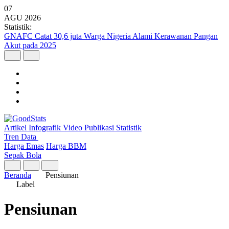
07
AGU
2026
Statistik:
GNAFC Catat 30,6 juta Warga Nigeria Alami Kerawanan Pangan
Akut pada 2025
Artikel
Infografik
Video
Publikasi
Statistik
Tren Data
Harga Emas
Harga BBM
Sepak Bola
Beranda
Pensiunan
Label
Pensiunan