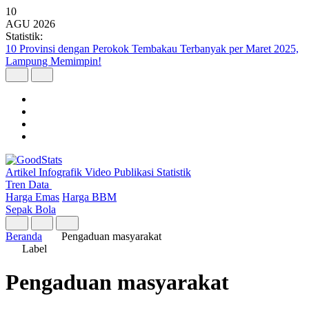
10
AGU
2026
Statistik:
10 Provinsi dengan Perokok Tembakau Terbanyak per Maret 2025,
Lampung Memimpin!
Artikel
Infografik
Video
Publikasi
Statistik
Tren Data
Harga Emas
Harga BBM
Sepak Bola
Beranda
Pengaduan masyarakat
Label
Pengaduan masyarakat