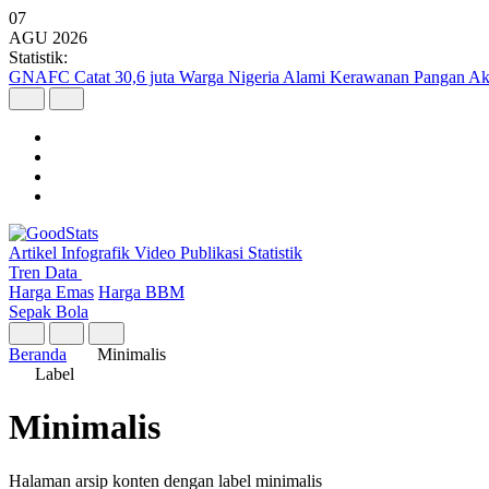
07
AGU
2026
Statistik:
GNAFC Catat 30,6 juta Warga Nigeria Alami Kerawanan Pangan Ak
Artikel
Infografik
Video
Publikasi
Statistik
Tren Data
Harga Emas
Harga BBM
Sepak Bola
Beranda
Minimalis
Label
Minimalis
Halaman arsip konten dengan label minimalis