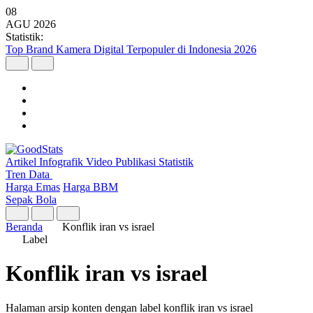
08
AGU
2026
Statistik:
Top Brand Kamera Digital Terpopuler di Indonesia 2026
Artikel
Infografik
Video
Publikasi
Statistik
Tren Data
Harga Emas
Harga BBM
Sepak Bola
Beranda
Konflik iran vs israel
Label
Konflik iran vs israel
Halaman arsip konten dengan label konflik iran vs israel