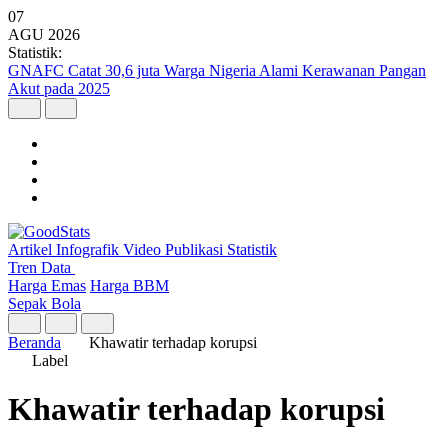
07
AGU
2026
Statistik:
GNAFC Catat 30,6 juta Warga Nigeria Alami Kerawanan Pangan
Akut pada 2025
Artikel
Infografik
Video
Publikasi
Statistik
Tren Data
Harga Emas
Harga BBM
Sepak Bola
Beranda
Khawatir terhadap korupsi
Label
Khawatir terhadap korupsi