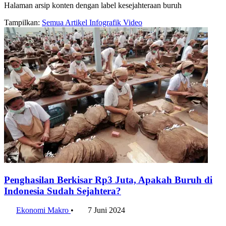
Halaman arsip konten dengan label kesejahteraan buruh
Tampilkan:
Semua
Artikel
Infografik
Video
Penghasilan Berkisar Rp3 Juta, Apakah Buruh di
Indonesia Sudah Sejahtera?
Ekonomi Makro
•
7 Juni 2024