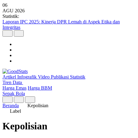
06
AGU
2026
Statistik:
Lebih dari Separuh Pekerja Indonesia Lulusan SMP ke Bawah
Artikel
Infografik
Video
Publikasi
Statistik
Tren Data
Harga Emas
Harga BBM
Sepak Bola
Beranda
Kepolisian
Label
Kepolisian
Halaman arsip konten dengan label kepolisian