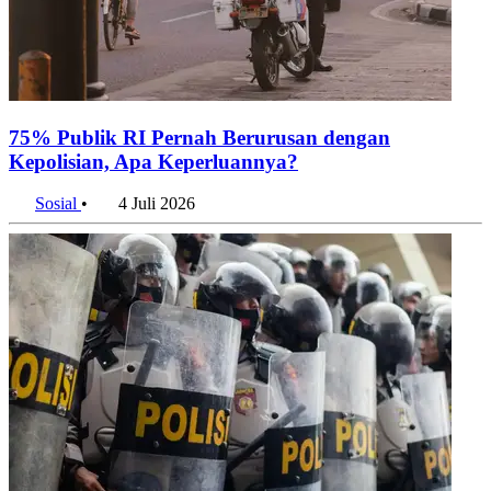
75% Publik RI Pernah Berurusan dengan
Kepolisian, Apa Keperluannya?
Sosial
•
4 Juli 2026