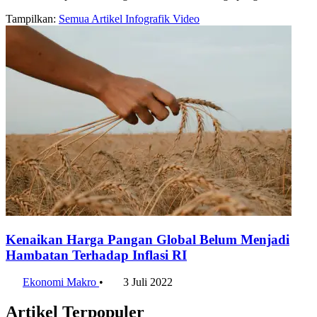
Tampilkan:
Semua
Artikel
Infografik
Video
Kenaikan Harga Pangan Global Belum Menjadi
Hambatan Terhadap Inflasi RI
Ekonomi Makro
•
3 Juli 2022
Artikel Terpopuler