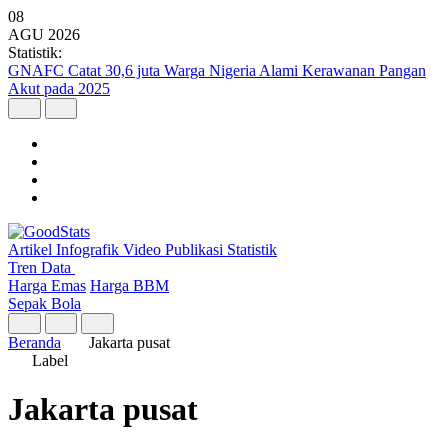
08
AGU
2026
Statistik:
GNAFC Catat 30,6 juta Warga Nigeria Alami Kerawanan Pangan
Akut pada 2025
Artikel
Infografik
Video
Publikasi
Statistik
Tren Data
Harga Emas
Harga BBM
Sepak Bola
Beranda
Jakarta pusat
Label
Jakarta pusat