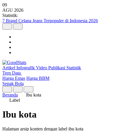
09
AGU
2026
Statistik:
7 Brand Celana Jeans Terpopuler di Indonesia 2026
Artikel
Infografik
Video
Publikasi
Statistik
Tren Data
Harga Emas
Harga BBM
Sepak Bola
Beranda
Ibu kota
Label
Ibu kota
Halaman arsip konten dengan label ibu kota