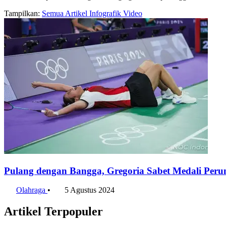
Tampilkan:
Semua
Artikel
Infografik
Video
Pulang dengan Bangga, Gregoria Sabet Medali Peru
Olahraga
•
5 Agustus 2024
Artikel Terpopuler