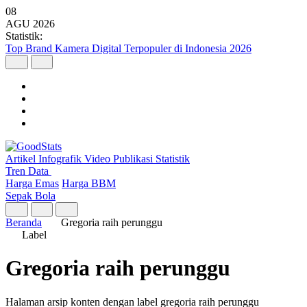
08
AGU
2026
Statistik:
Top Brand Kamera Digital Terpopuler di Indonesia 2026
Artikel
Infografik
Video
Publikasi
Statistik
Tren Data
Harga Emas
Harga BBM
Sepak Bola
Beranda
Gregoria raih perunggu
Label
Gregoria raih perunggu
Halaman arsip konten dengan label gregoria raih perunggu