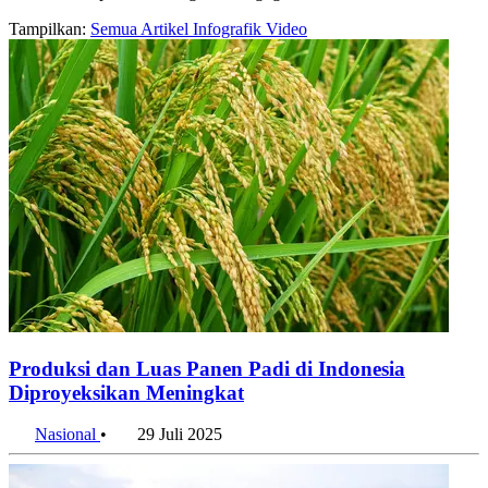
Tampilkan:
Semua
Artikel
Infografik
Video
Produksi dan Luas Panen Padi di Indonesia
Diproyeksikan Meningkat
Nasional
•
29 Juli 2025