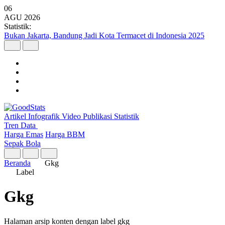
06
AGU
2026
Statistik:
Bukan Jakarta, Bandung Jadi Kota Termacet di Indonesia 2025
Artikel
Infografik
Video
Publikasi
Statistik
Tren Data
Harga Emas
Harga BBM
Sepak Bola
Beranda
Gkg
Label
Gkg
Halaman arsip konten dengan label gkg