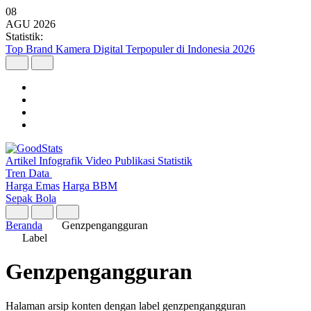
08
AGU
2026
Statistik:
Top Brand Kamera Digital Terpopuler di Indonesia 2026
Artikel
Infografik
Video
Publikasi
Statistik
Tren Data
Harga Emas
Harga BBM
Sepak Bola
Beranda
Genzpengangguran
Label
Genzpengangguran
Halaman arsip konten dengan label genzpengangguran