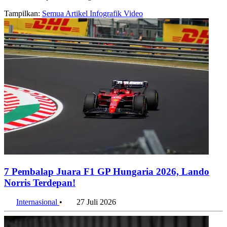
Tampilkan:
Semua
Artikel
Infografik
Video
7 Pembalap Juara F1 GP Hungaria 2026, Lando
Norris Terdepan!
Internasional
•
27 Juli 2026