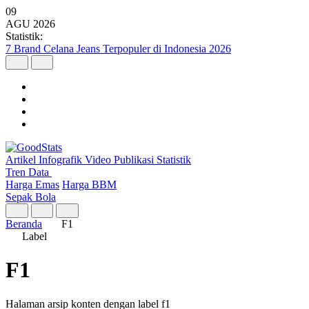
09
AGU
2026
Statistik:
7 Brand Celana Jeans Terpopuler di Indonesia 2026
Artikel
Infografik
Video
Publikasi
Statistik
Tren Data
Harga Emas
Harga BBM
Sepak Bola
Beranda
F1
Label
F1
Halaman arsip konten dengan label f1