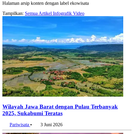
Halaman arsip konten dengan label ekowisata
Tampilkan:
Semua
Artikel
Infografik
Video
Wilayah Jawa Barat dengan Pulau Terbanyak
2025, Sukabumi Teratas
Pariwisata
•
3 Juni 2026