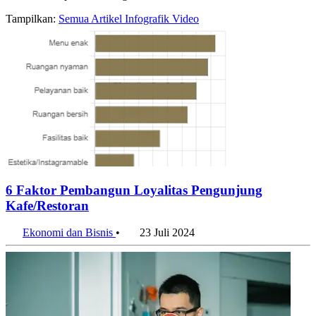
Tampilkan:
Semua
Artikel
Infografik
Video
6 Faktor Pembangun Loyalitas Pengunjung
Kafe/Restoran
Ekonomi dan Bisnis
•
23 Juli 2024