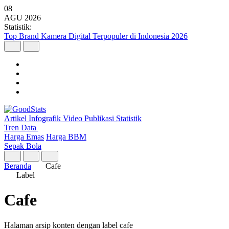
08
AGU
2026
Statistik:
Top Brand Kamera Digital Terpopuler di Indonesia 2026
Artikel
Infografik
Video
Publikasi
Statistik
Tren Data
Harga Emas
Harga BBM
Sepak Bola
Beranda
Cafe
Label
Cafe
Halaman arsip konten dengan label cafe