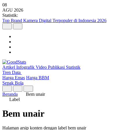
08
AGU
2026
Statistik:
Top Brand Kamera Digital Terpopuler di Indonesia 2026
Artikel
Infografik
Video
Publikasi
Statistik
Tren Data
Harga Emas
Harga BBM
Sepak Bola
Beranda
Bem unair
Label
Bem unair
Halaman arsip konten dengan label bem unair