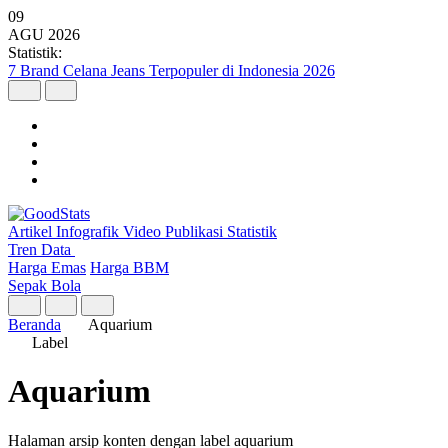
09
AGU
2026
Statistik:
7 Brand Celana Jeans Terpopuler di Indonesia 2026
Artikel
Infografik
Video
Publikasi
Statistik
Tren Data
Harga Emas
Harga BBM
Sepak Bola
Beranda
Aquarium
Label
Aquarium
Halaman arsip konten dengan label aquarium