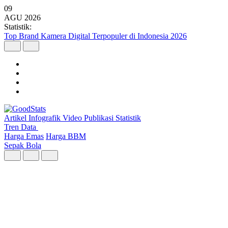
09
AGU
2026
Statistik:
Malaysia Pimpin Kunjungan Wisatawan Mancanegara ke Indonesia
pada Semester I 2026
Artikel
Infografik
Video
Publikasi
Statistik
Tren Data
Harga Emas
Harga BBM
Sepak Bola