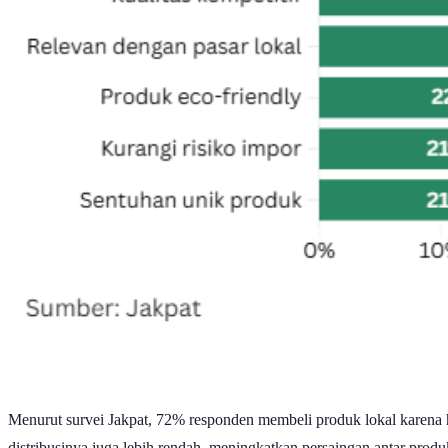
Menurut survei Jakpat, 72% responden membeli produk lokal karena h
distribusinya juga lebih rendah, meningkatkan persaingan antar produ