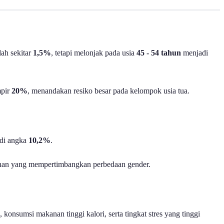
dah sekitar
1,5%
, tetapi melonjak pada usia
45 - 54 tahun
menjadi
mpir
20%
, menandakan resiko besar pada kelompok usia tua.
di angka
10,2%
.
cegahan yang mempertimbangkan perbedaan gender.
konsumsi makanan tinggi kalori, serta tingkat stres yang tinggi