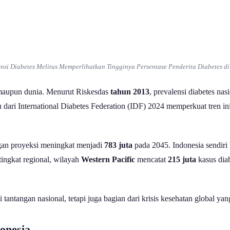
si Diabetes Melitus Memperlihatkan Tingginya Persentase Penderita Diabetes di
a maupun dunia. Menurut Riskesdas
tahun 2013
, prevalensi diabetes nas
 dari International Diabetes Federation (IDF) 2024 memperkuat tren i
gan proyeksi meningkat menjadi
783 juta
pada 2045. Indonesia sendiri
tingkat regional, wilayah
Western Pacific
mencatat
215 juta
kasus dia
tantangan nasional, tetapi juga bagian dari krisis kesehatan global yan
donesia