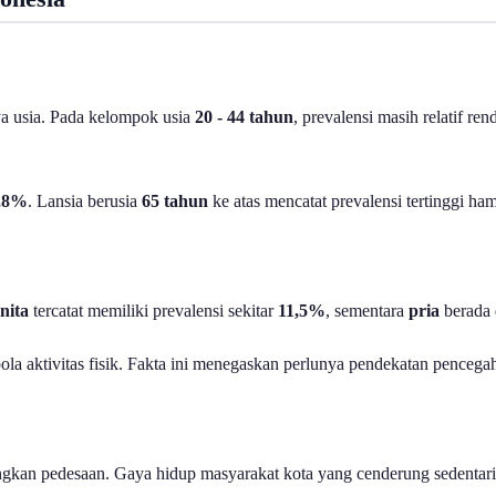
ya usia. Pada kelompok usia
20 - 44 tahun
, prevalensi masih relatif ren
,8%
. Lansia berusia
65 tahun
ke atas mencatat prevalensi tertinggi ha
ita
tercatat memiliki prevalensi sekitar
11,5%
, sementara
pria
berada 
n pola aktivitas fisik. Fakta ini menegaskan perlunya pendekatan pen
ingkan pedesaan. Gaya hidup masyarakat kota yang cenderung sedentari, 