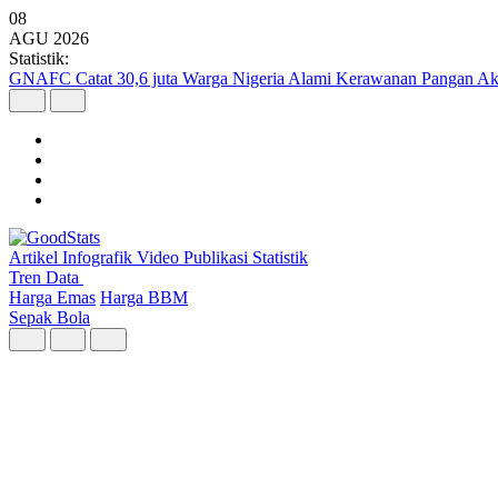
08
AGU
2026
Statistik:
GNAFC Catat 30,6 juta Warga Nigeria Alami Kerawanan Pangan Ak
Artikel
Infografik
Video
Publikasi
Statistik
Tren Data
Harga Emas
Harga BBM
Sepak Bola