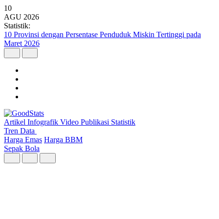
10
AGU
2026
Statistik:
7 dari 10 Anak Muda RI Khawatir terhadap Perubahan Iklim
Artikel
Infografik
Video
Publikasi
Statistik
Tren Data
Harga Emas
Harga BBM
Sepak Bola