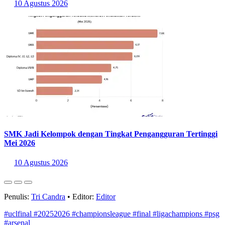
SMK Jadi Kelompok dengan Tingkat Pengangguran Tertinggi
Mei 2026
10 Agustus 2026
Penulis:
Tri Candra
•
Editor:
Editor
#uclfinal
#20252026
#championsleague
#final
#ligachampions
#psg
#arsenal