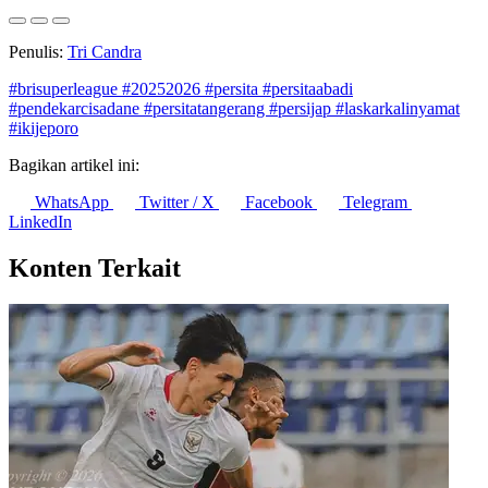
Penulis:
Tri Candra
#brisuperleague
#20252026
#persita
#persitaabadi
#pendekarcisadane
#persitatangerang
#persijap
#laskarkalinyamat
#ikijeporo
Bagikan artikel ini:
WhatsApp
Twitter / X
Facebook
Telegram
LinkedIn
Konten Terkait