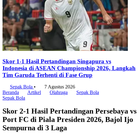
Skor 1-1 Hasil Pertandingan Singapura vs
Indonesia di ASEAN Championship 2026, Langkah
Tim Garuda Terhenti di Fase Grup
Sepak Bola
•
7 Agustus 2026
Beranda
Artikel
Olahraga
Sepak Bola
Sepak Bola
Skor 2-1 Hasil Pertandingan Persebaya vs
Port FC di Piala Presiden 2026, Bajol Ijo
Sempurna di 3 Laga