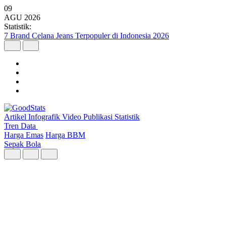
09
AGU
2026
Statistik:
Wilayah dengan Pertumbuhan Ekonomi Tertinggi Triwulan II 2026
Artikel
Infografik
Video
Publikasi
Statistik
Tren Data
Harga Emas
Harga BBM
Sepak Bola