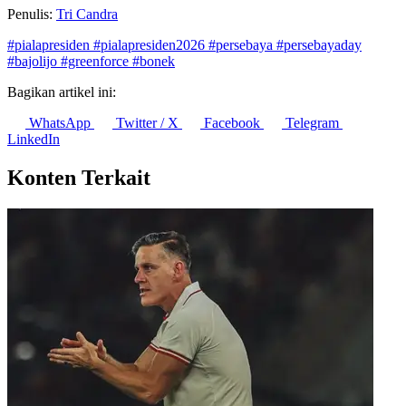
Penulis:
Tri Candra
#pialapresiden
#pialapresiden2026
#persebaya
#persebayaday
#bajolijo
#greenforce
#bonek
Bagikan artikel ini:
WhatsApp
Twitter / X
Facebook
Telegram
LinkedIn
Konten Terkait