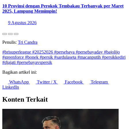
10 Provinsi dengan Perokok Tembakau Terbanyak per Maret
2025, Lampung Memimpin!
9 Agustus 2026
Penulis:
Tri Candra
#brisuperleague
#20252026
#persebaya
#persebayaday
#bajolijo
#greenforce
#bonek
#persik
#sardulaseta
#macanputih
#persikkediri
#djajati
#persebayavspersik
Bagikan artikel ini:
WhatsApp
Twitter / X
Facebook
Telegram
LinkedIn
Konten Terkait