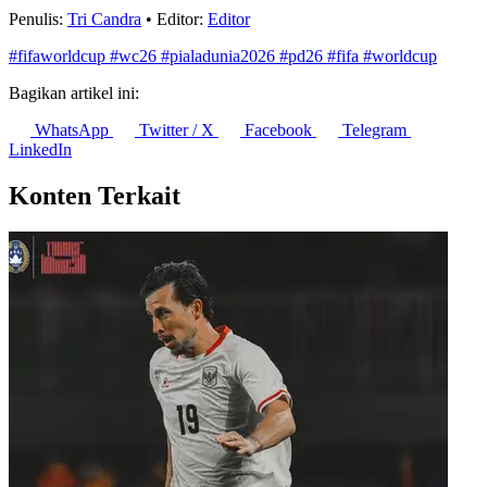
Penulis:
Tri Candra
•
Editor:
Editor
#fifaworldcup
#wc26
#pialadunia2026
#pd26
#fifa
#worldcup
Bagikan artikel ini:
WhatsApp
Twitter / X
Facebook
Telegram
LinkedIn
Konten Terkait