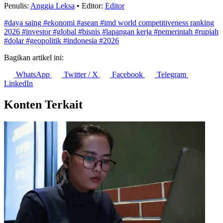
Penulis:
Anggia Leksa
•
Editor:
Editor
#daya saing
#ekonomi
#asean
#imd world competitiveness ranking
2026
#investor
#global
#bisnis
#lapangan kerja
#pemerintah
#rupiah
#dolar
#geopolitik
#indonesia
#2026
Bagikan artikel ini:
WhatsApp
Twitter / X
Facebook
Telegram
LinkedIn
Konten Terkait