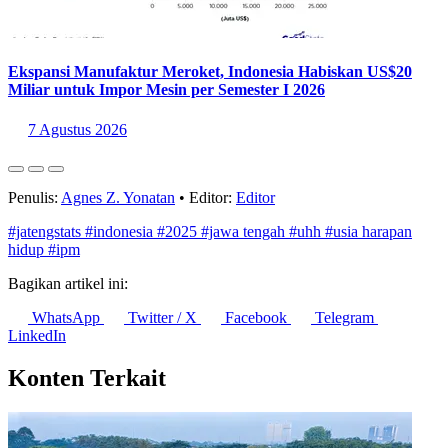
Ekspansi Manufaktur Meroket, Indonesia Habiskan US$20
Miliar untuk Impor Mesin per Semester I 2026
7 Agustus 2026
Penulis:
Agnes Z. Yonatan
•
Editor:
Editor
#jatengstats
#indonesia
#2025
#jawa tengah
#uhh
#usia harapan
hidup
#ipm
Bagikan artikel ini:
WhatsApp
Twitter / X
Facebook
Telegram
LinkedIn
Konten Terkait