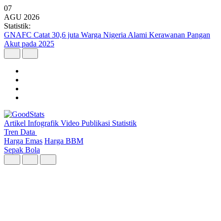
07
AGU
2026
Statistik:
Kunjungan Wisatawan Mancanegara Tembus 7 Juta per Semester I
2026
Artikel
Infografik
Video
Publikasi
Statistik
Tren Data
Harga Emas
Harga BBM
Sepak Bola