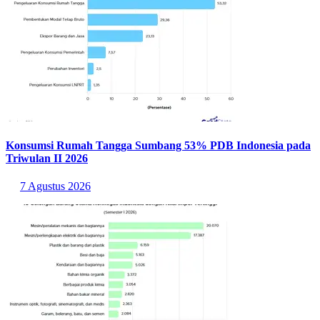
Konsumsi Rumah Tangga Sumbang 53% PDB Indonesia pada
Triwulan II 2026
7 Agustus 2026