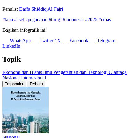
Penulis:
Daffa Shiddiq Al-Fajri
#laba
#aset
#pegadaian
#tring!
#indonesia
#2026
#emas
Bagikan infografik ini:
WhatsApp
Twitter / X
Facebook
Telegram
LinkedIn
Topik
Ekonomi dan Bisnis
Ilmu Pengetahuan dan Teknologi
Olahraga
Nasional
Internasional
Terpopuler
Terbaru
Nasional