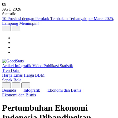
09
AGU
2026
Statistik:
10 Provinsi dengan Perokok Tembakau Terbanyak per Maret 2025,
Lampung Memimpin!
Artikel
Infografik
Video
Publikasi
Statistik
Tren Data
Harga Emas
Harga BBM
Sepak Bola
Beranda
Infografik
Ekonomi dan Bisnis
Ekonomi dan Bisnis
Pertumbuhan Ekonomi
Indonesia Dibandingkan